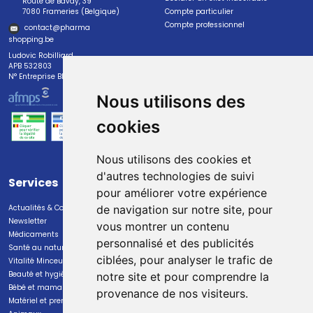
Route de Bavay, 39
7080 Frameries (Belgique)
Compte particulier
Compte professionnel
contact
@
pharma
shopping.be
Ludovic Robilliard
APB 532803
N° Entreprise BE0447.382.113
Nous utilisons des
cookies
Nous utilisons des cookies et
d'autres technologies de suivi
Services
Paiement
pour améliorer votre expérience
Actualités & Conseils
Paiement sécurisé
de navigation sur notre site, pour
Newsletter
vous montrer un contenu
Médicaments
personnalisé et des publicités
Santé au naturel
ciblées, pour analyser le trafic de
Vitalité Minceur Nutrition
Beauté et hygiène
notre site et pour comprendre la
Bébé et maman
provenance de nos visiteurs.
Livraison
Matériel et premiers soins