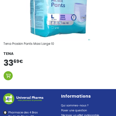
Tena Proskin Pants Maxi Large 10
TENA
33
69
€
Informations
Qui sommes-nous ?
Poser une question
Pharmacie des 4 Bras
Déclarer un effet indésirable