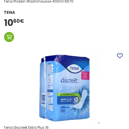
Tena Proskin Washmousse 400ml 6570
TENA
10
60
€
Tena Discreet Extra Plus 16