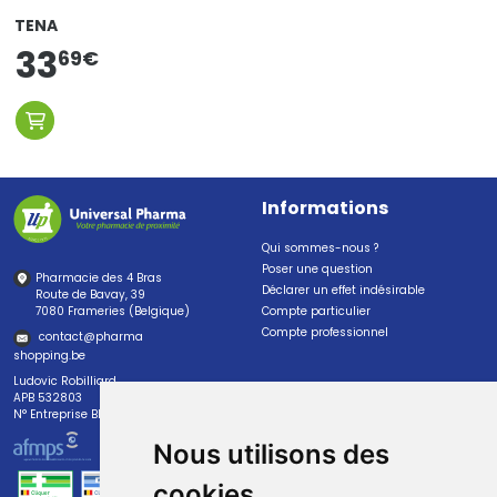
TENA
33
69
€
Informations
Qui sommes-nous ?
Poser une question
Pharmacie des 4 Bras
Déclarer un effet indésirable
Route de Bavay, 39
7080 Frameries (Belgique)
Compte particulier
Compte professionnel
contact
@
pharma
shopping.be
Ludovic Robilliard
APB 532803
N° Entreprise BE0447.382.113
Nous utilisons des
cookies