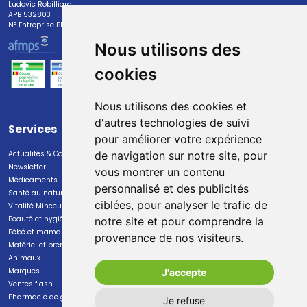
Ludovic Robilliard
APB 532803
N° Entreprise BE0447.382.113
Nous utilisons des
cookies
Nous utilisons des cookies et
d'autres technologies de suivi
Services
Paiement
pour améliorer votre expérience
Actualités & Conseils
Paiement sécurisé
de navigation sur notre site, pour
Newsletter
vous montrer un contenu
Médicaments
personnalisé et des publicités
Santé au naturel
ciblées, pour analyser le trafic de
Vitalité Minceur Nutrition
Beauté et hygiène
notre site et pour comprendre la
Bébé et maman
provenance de nos visiteurs.
Livraison
Matériel et premiers soins
Animaux
Livraison chez vous
Marques
J'accepte
Livraison dans un Point Relais
Ventes flash
Pharmacie de garde
Je refuse