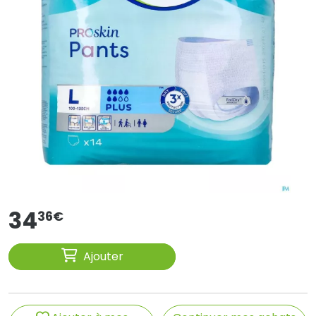
34
36
€
Ajouter