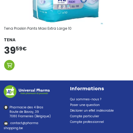
Tena Proskin Pants Maxi Extra Large 10
TENA
39
59
€
Informations
Qui sommes-nous ?
Poser une question
Pharmacie des 4 Bras
Déclarer un effet indésirable
Route de Bavay, 39
7080 Frameries (Belgique)
Compte particulier
Compte professionnel
contact
@
pharma
shopping.be