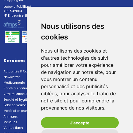
Ludovic Robilliard
APB 532803
N° Entreprise BE0447.382.113
Nous utilisons des
cookies
Nous utilisons des cookies et
d'autres technologies de suivi
Services
Paiement
pour améliorer votre expérience
Actualités & Conseils
Paiement sécurisé
de navigation sur notre site, pour
Newsletter
vous montrer un contenu
Médicaments
personnalisé et des publicités
Santé au naturel
ciblées, pour analyser le trafic de
Vitalité Minceur Nutrition
Beauté et hygiène
notre site et pour comprendre la
Bébé et maman
provenance de nos visiteurs.
Livraison
Matériel et premiers soins
Animaux
Livraison chez vous
Marques
J'accepte
Livraison dans un Point Relais
Ventes flash