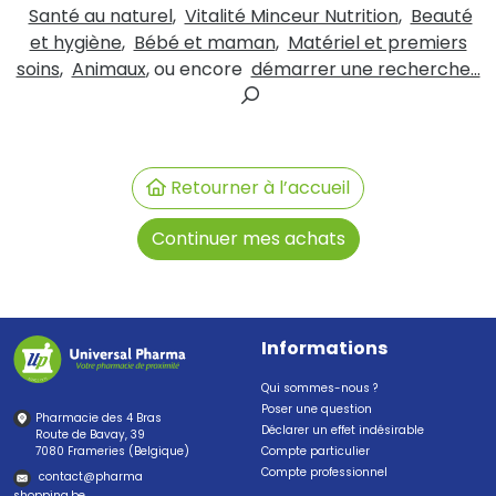
Santé au naturel
,
Vitalité Minceur Nutrition
,
Beauté
et hygiène
,
Bébé et maman
,
Matériel et premiers
soins
,
Animaux
, ou encore
démarrer une recherche...
Retourner à l’accueil
Continuer mes achats
Informations
Qui sommes-nous ?
Poser une question
Pharmacie des 4 Bras
Déclarer un effet indésirable
Route de Bavay, 39
7080 Frameries (Belgique)
Compte particulier
Compte professionnel
contact
@
pharma
shopping.be