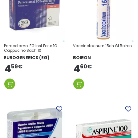
Paracetamol EG Inst.Forte 1G
Vaccinotoxinum 15ch Gl Boiron
Cappucino Sach 10
EUROGENERICS (EG)
BOIRON
4
4
59
€
60
€