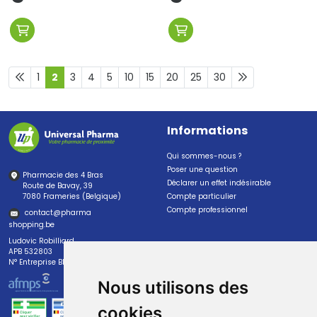
1
2
3
4
5
10
15
20
25
30
Informations
Qui sommes-nous ?
Poser une question
Pharmacie des 4 Bras
Déclarer un effet indésirable
Route de Bavay, 39
7080 Frameries (Belgique)
Compte particulier
Compte professionnel
contact
@
pharma
shopping.be
Ludovic Robilliard
APB 532803
N° Entreprise BE0447.382.113
Nous utilisons des
cookies