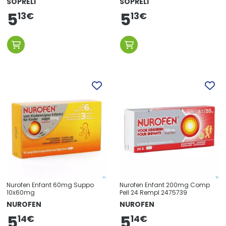
SOPRELI
SOPRELI
5
5
13
€
13
€
Nurofen Enfant 60mg Suppo
Nurofen Enfant 200mg Comp
10x60mg
Pell 24 Rempl.2475739
NUROFEN
NUROFEN
5
5
14
€
14
€