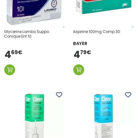
Glycerine Lambo Suppo
Aspirine 100mg Comp 30
Conique Enf 10
BAYER
4
4
79
€
69
€