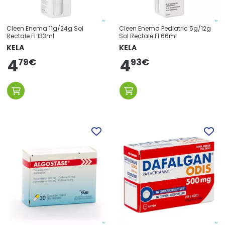
Cleen Enema 11g/24g Sol
Cleen Enema Pediatric 5g/12g
Rectale Fl 133ml
Sol Rectale Fl 66ml
KELA
KELA
4
4
79
€
93
€