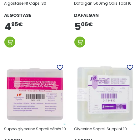
Algostase Nf Caps. 30
Dafalgan 500mg Odis Tabl 16
ALGOSTASE
DAFALGAN
4
5
95
€
06
€
Suppo glycerine Sopreli bébés 10
Glycerine Sopreli Supp Inf 10