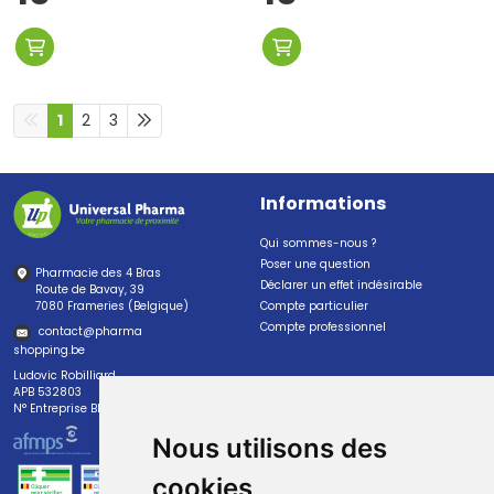
1
2
3
Informations
Qui sommes-nous ?
Poser une question
Pharmacie des 4 Bras
Déclarer un effet indésirable
Route de Bavay, 39
7080 Frameries (Belgique)
Compte particulier
Compte professionnel
contact
@
pharma
shopping.be
Ludovic Robilliard
APB 532803
N° Entreprise BE0447.382.113
Nous utilisons des
cookies