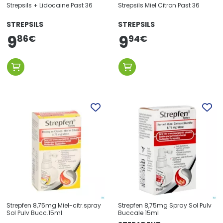
Strepsils + Lidocaine Past 36
Strepsils Miel Citron Past 36
STREPSILS
STREPSILS
9
9
86
€
94
€
Strepfen 8,75mg Miel-citr.spray
Strepfen 8,75mg Spray Sol Pulv
Sol Pulv Bucc.15ml
Buccale 15ml