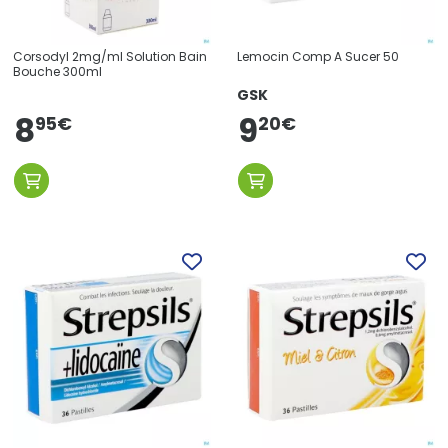
Corsodyl 2mg/ml Solution Bain
Lemocin Comp A Sucer 50
Bouche 300ml
GSK
8
9
95
€
20
€