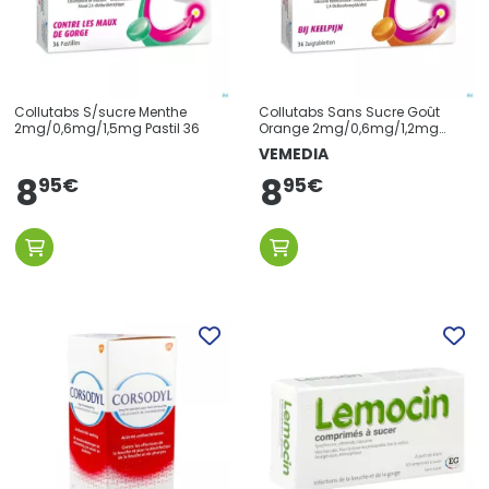
Collutabs S/sucre Menthe
Collutabs Sans Sucre Goût
2mg/0,6mg/1,5mg Pastil 36
Orange 2mg/0,6mg/1,2mg
Pastilles
VEMEDIA
8
8
95
€
95
€