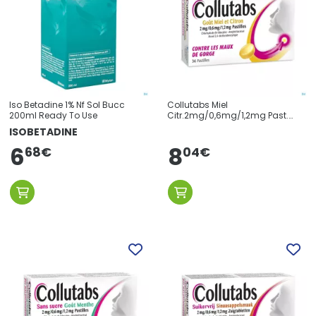
Iso Betadine 1% Nf Sol Bucc
Collutabs Miel
200ml Ready To Use
Citr.2mg/0,6mg/1,2mg Past.
Sucer 36
ISOBETADINE
6
8
68
€
04
€