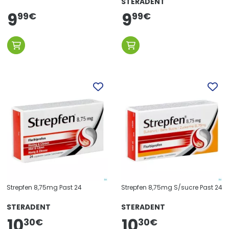
STERADENT
9
9
99
€
99
€
Strepfen 8,75mg Past 24
Strepfen 8,75mg S/sucre Past 24
STERADENT
STERADENT
10
10
30
€
30
€