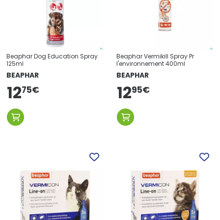
Beaphar Dog Education Spray
Beaphar Vermikill Spray Pr
125ml
l'environnement 400ml
BEAPHAR
BEAPHAR
12
12
75
€
95
€