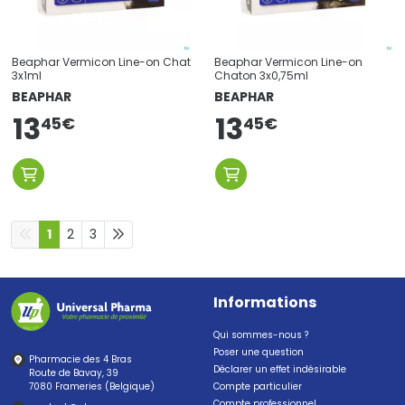
Beaphar Vermicon Line-on Chat
Beaphar Vermicon Line-on
3x1ml
Chaton 3x0,75ml
BEAPHAR
BEAPHAR
13
13
45
€
45
€
1
2
3
Informations
Qui sommes-nous ?
Poser une question
Pharmacie des 4 Bras
Déclarer un effet indésirable
Route de Bavay, 39
7080 Frameries (Belgique)
Compte particulier
Compte professionnel