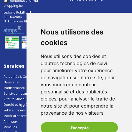
contact
@
pharma
shopping.be
Ludovic Robilliard
APB 532803
N° Entreprise BE0447.382.113
Nous utilisons des
cookies
Nous utilisons des cookies et
d'autres technologies de suivi
Services
Paiement
pour améliorer votre expérience
Actualités & Conseils
Paiement sécurisé
de navigation sur notre site, pour
Newsletter
vous montrer un contenu
Médicaments
personnalisé et des publicités
Santé au naturel
ciblées, pour analyser le trafic de
Vitalité Minceur Nutrition
Beauté et hygiène
notre site et pour comprendre la
Bébé et maman
provenance de nos visiteurs.
Livraison
Matériel et premiers soins
Animaux
Livraison chez vous
Marques
J'accepte
Livraison dans un Point Relais