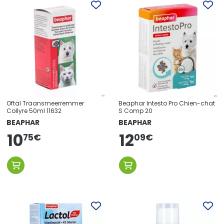
Oftal Traansmeerremmer
Beaphar Intesto Pro Chien-chat
Collyre 50ml 11632
S Comp 20
BEAPHAR
BEAPHAR
10
12
75
€
09
€