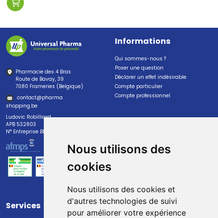
Informations
Qui sommes-nous ?
Poser une question
Pharmacie des 4 Bras
Déclarer un effet indésirable
Route de Bavay, 39
7080 Frameries (Belgique)
Compte particulier
Compte professionnel
contact
@
pharma
shopping.be
Ludovic Robilliard
APB 532803
N° Entreprise BE0447.382.113
Nous utilisons des
cookies
Nous utilisons des cookies et
d'autres technologies de suivi
Services
Paiement
pour améliorer votre expérience