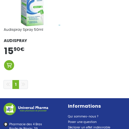
Audispray Spray 50ml
AUDISPRAY
15
90
€
1
Informations
Qui sommes-nous ?
Poser une question
Pharmacie des 4 Bras
Déclarer un effet indésirable
Route de Bavay, 39