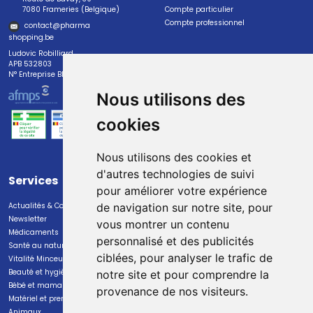
7080 Frameries (Belgique)
Compte particulier
Compte professionnel
contact
@
pharma
shopping.be
Ludovic Robilliard
APB 532803
N° Entreprise BE0447.382.113
Nous utilisons des
cookies
Nous utilisons des cookies et
d'autres technologies de suivi
Services
Paiement
pour améliorer votre expérience
Actualités & Conseils
Paiement sécurisé
de navigation sur notre site, pour
Newsletter
vous montrer un contenu
Médicaments
personnalisé et des publicités
Santé au naturel
ciblées, pour analyser le trafic de
Vitalité Minceur Nutrition
Beauté et hygiène
notre site et pour comprendre la
Bébé et maman
provenance de nos visiteurs.
Livraison
Matériel et premiers soins
Animaux