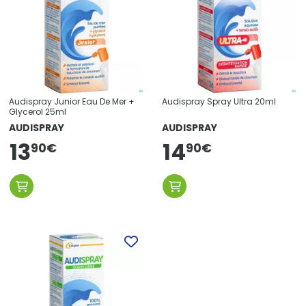
Audispray Junior Eau De Mer +
Audispray Spray Ultra 20ml
Glycerol 25ml
AUDISPRAY
AUDISPRAY
13
14
90
€
90
€