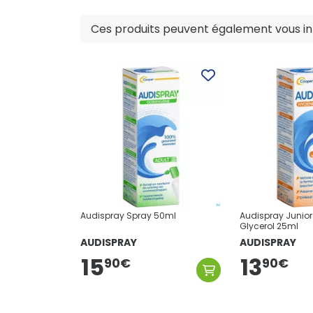
Ces produits peuvent également vous int
Audispray Spray 50ml
Audispray Junior
Glycerol 25ml
AUDISPRAY
AUDISPRAY
15
13
90
€
90
€