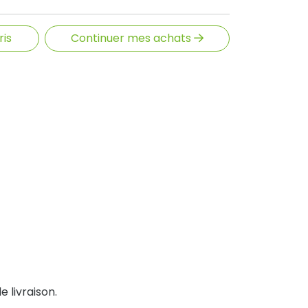
ris
Continuer mes achats
e livraison.