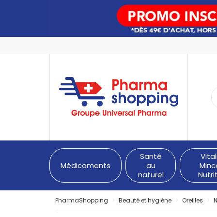
PharmaShopping Votre pha
Santé
Vital
Médicaments
au
Minc
naturel
Nutri
PharmaShopping
Beauté et hygiène
Oreilles
N