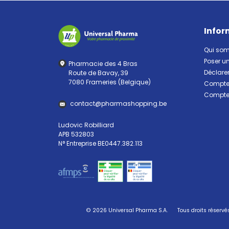
Infor
Qui so
Poser u
Pharmacie des 4 Bras
Déclarer
Route de Bavay, 39
7080 Frameries (Belgique)
Compte 
Compte 
contact
@
pharma
shopping.be
Ludovic Robilliard
APB 532803
N° Entreprise BE0447.382.113
© 2026 Universal Pharma S.A.
Tous droits réservé