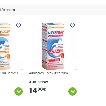
éresser :
 Eau De Mer +
Audispray Spray Ultra 20ml
AUDISPRAY
14
90
€