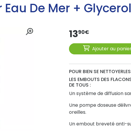
 Eau De Mer + Glycero
13
90
€
Ajouter au panie
POUR BIEN SE NETTOYERLES 
LES EMBOUTS DES FLACON
DE TOUS :
Un système de diffusion sa
Une pompe doseuse délivran
oreilles.
Un embout breveté anti-sur