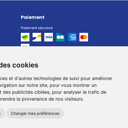
Paiement
Paiement sécurisé
 des cookies
Livraison
Livraison chez vous
ies et d'autres technologies de suivi pour améliorer
Livraison dans un Point Relais
vigation sur notre site, pour vous montrer un
 des publicités ciblées, pour analyser le trafic de
prendre la provenance de nos visiteurs.
e
Changer mes préférences
okies
Votre pharmacie sur Internet avec
Apotekisto