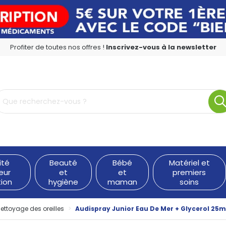
Profiter de toutes nos offres !
Inscrivez-vous à la newsletter
rmacie en ligne à votre service
ité
Beauté
Bébé
Matériel et
eur
et
et
premiers
tion
hygiène
maman
soins
ettoyage des oreilles
Audispray Junior Eau De Mer + Glycerol 25m