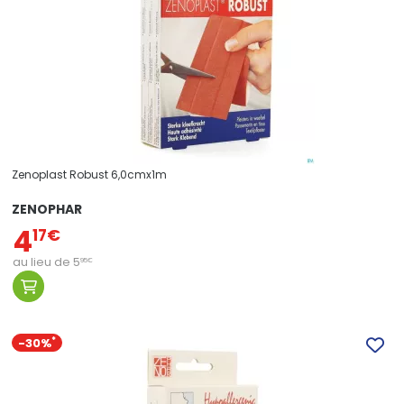
Zenoplast Robust 6,0cmx1m
ZENOPHAR
4
17
€
au lieu de
5
95
€
-30%
*