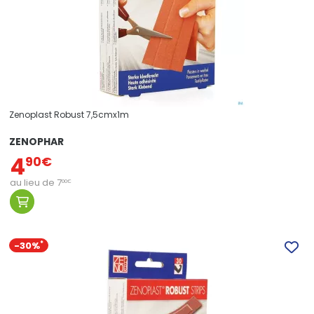
Zenoplast Robust 7,5cmx1m
ZENOPHAR
4
90
€
au lieu de
7
00
€
-30%
*