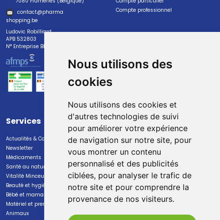
7080 Frameries (Belgique)
Compte particulier
Compte professionnel
contact
@
pharma
shopping.be
Ludovic Robilliard
APB 532803
N° Entreprise BE0447.382.113
Nous utilisons des
cookies
Nous utilisons des cookies et
d'autres technologies de suivi
Services
Paiement
pour améliorer votre expérience
Actualités & Conseils
Paiement sécurisé
de navigation sur notre site, pour
Newsletter
vous montrer un contenu
Médicaments
personnalisé et des publicités
Santé au naturel
ciblées, pour analyser le trafic de
Vitalité Minceur Nutrition
Beauté et hygiène
notre site et pour comprendre la
Bébé et maman
provenance de nos visiteurs.
Livraison
Matériel et premiers soins
Animaux
Livraison chez vous