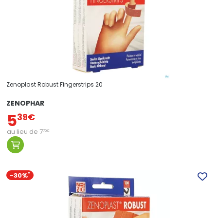
Zenoplast Robust Fingerstrips 20
ZENOPHAR
5
39
€
au lieu de
7
70
€
-30%
*