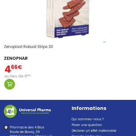
Zenoplast Robust Strips 30
ZENOPHAR
4
66
€
au lieu de
6
65
€
Informations
Qui sommes-nous ?
Poser une question
Pharmacie des 4 Bras
Déclarer un effet indésirable
Route de Bavay, 39