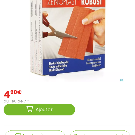
4
90
€
au lieu de
7
00
€
Ajouter