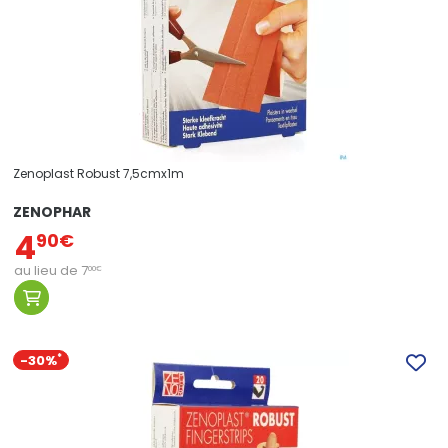
Zenoplast Robust 7,5cmx1m
ZENOPHAR
4
90
€
au lieu de
7
00
€
-30%
*