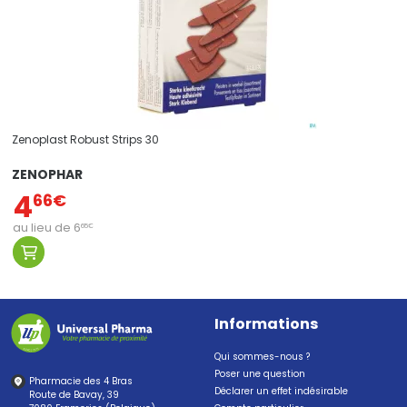
Zenoplast Robust Strips 30
ZENOPHAR
4
66
€
au lieu de
6
65
€
Informations
Qui sommes-nous ?
Poser une question
Pharmacie des 4 Bras
Déclarer un effet indésirable
Route de Bavay, 39