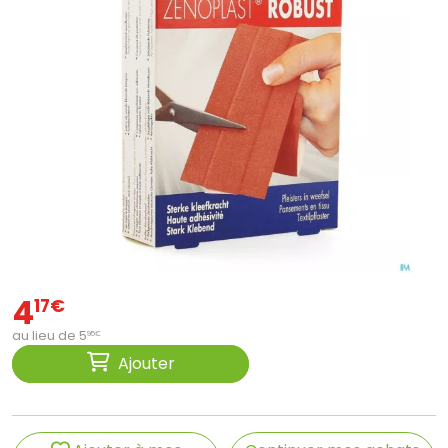
4
17
€
au lieu de
5
95
€
Ajouter