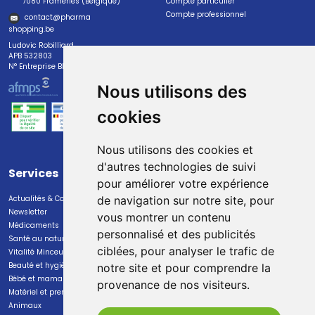
7080 Frameries (Belgique)
Compte particulier
Compte professionnel
contact
@
pharma
shopping.be
Ludovic Robilliard
APB 532803
N° Entreprise BE0447.382.113
Nous utilisons des
cookies
Nous utilisons des cookies et
d'autres technologies de suivi
Services
Paiement
pour améliorer votre expérience
Actualités & Conseils
Paiement sécurisé
de navigation sur notre site, pour
Newsletter
vous montrer un contenu
Médicaments
personnalisé et des publicités
Santé au naturel
ciblées, pour analyser le trafic de
Vitalité Minceur Nutrition
Beauté et hygiène
notre site et pour comprendre la
Bébé et maman
provenance de nos visiteurs.
Livraison
Matériel et premiers soins
Animaux
Livraison chez vous