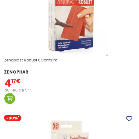
Zenoplast Robust 6,0cmx1m
ZENOPHAR
4
17
€
au lieu de
5
95
€
-30%
*