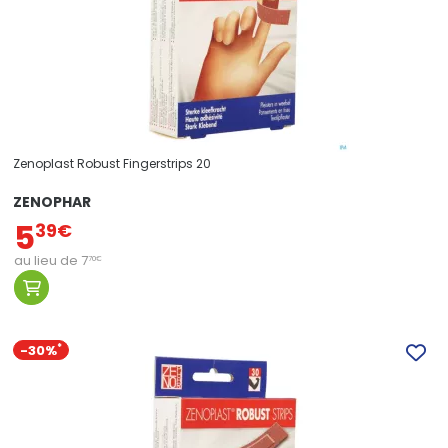
Zenoplast Robust Fingerstrips 20
ZENOPHAR
5
39
€
au lieu de
7
70
€
-30%
*