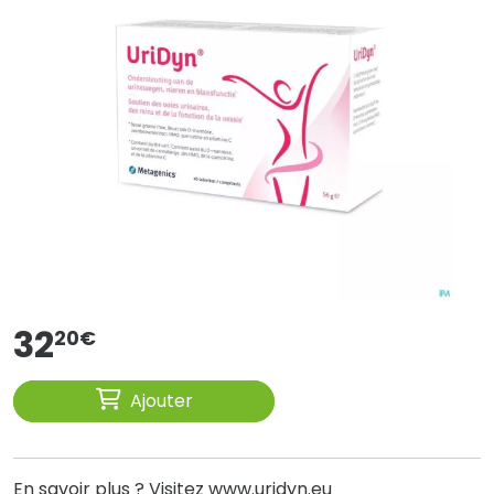
32
20
€
Ajouter
En savoir plus ? Visitez
www.uridyn.eu