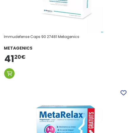
Immudefense Caps 90 27481 Metagenics
METAGENICS
41
20
€