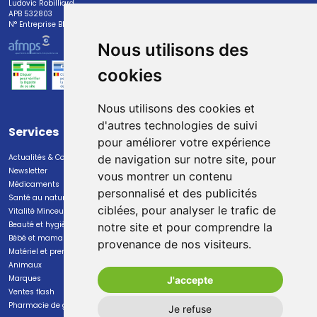
Ludovic Robilliard
APB 532803
N° Entreprise BE0447.382.113
Nous utilisons des
cookies
Nous utilisons des cookies et
d'autres technologies de suivi
Services
Paiement
pour améliorer votre expérience
Actualités & Conseils
Paiement sécurisé
de navigation sur notre site, pour
Newsletter
vous montrer un contenu
Médicaments
personnalisé et des publicités
Santé au naturel
ciblées, pour analyser le trafic de
Vitalité Minceur Nutrition
Beauté et hygiène
notre site et pour comprendre la
Bébé et maman
provenance de nos visiteurs.
Livraison
Matériel et premiers soins
Animaux
Livraison chez vous
Marques
J'accepte
Livraison dans un Point Relais
Ventes flash
Pharmacie de garde
Je refuse