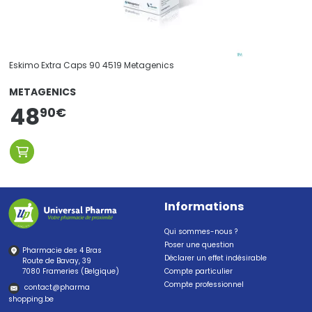
Eskimo Extra Caps 90 4519 Metagenics
METAGENICS
48
90
€
Informations
Qui sommes-nous ?
Poser une question
Pharmacie des 4 Bras
Déclarer un effet indésirable
Route de Bavay, 39
7080 Frameries (Belgique)
Compte particulier
Compte professionnel
contact
@
pharma
shopping.be