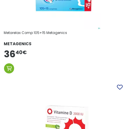
Metarelax Comp 105+15 Metagenics
METAGENICS
36
40
€