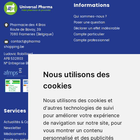
Informations
Qui sommes-nous ?
Poser une question
Pharmacie des 4 Bras
Déclarer un effet indésirable
Route de Bavay, 39
7080 Frameries (Belgique)
Compte particulier
Compte professionnel
contact
@
pharma
shopping.be
Ludovic Robilliard
APB 532803
N° Entreprise BE0447.382.113
Nous utilisons des
cookies
Nous utilisons des cookies et
d'autres technologies de suivi
Services
Paiement
pour améliorer votre expérience
Actualités & Conseils
Paiement sécurisé
de navigation sur notre site, pour
Newsletter
vous montrer un contenu
Médicaments
personnalisé et des publicités
Santé au naturel