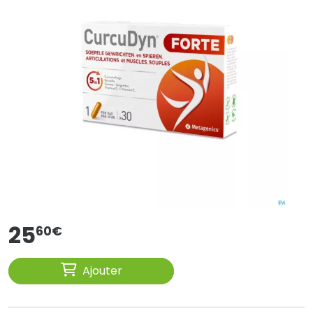
25
60
€
Ajouter