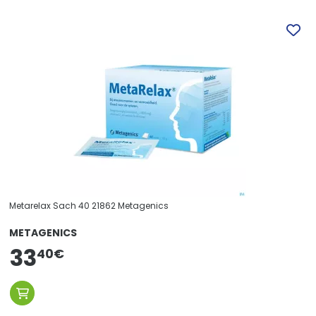
Metarelax Sach 40 21862 Metagenics
METAGENICS
33
40
€