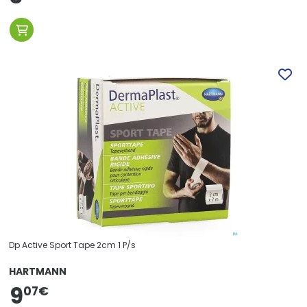
Dp Active Sport Tape 2cm 1 P/s
HARTMANN
9
07
€