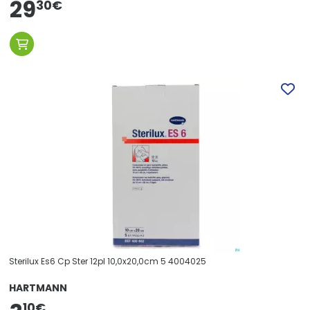
29
30
€
Sterilux Es6 Cp Ster 12pl 10,0x20,0cm 5 4004025
HARTMANN
10
€