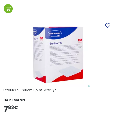
Sterilux Es 10x10cm 8pl.st. 25x2 P/s
HARTMANN
7
83
€