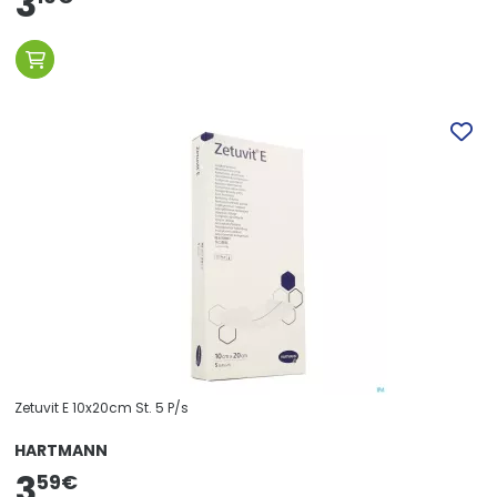
3
Zetuvit E 10x20cm St. 5 P/s
HARTMANN
3
59
€