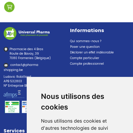
Informations
Qui sommes-nous ?
Poser une question
Pharmacie des 4 Bras
Déclarer un effet indésirable
Route de Bavay, 39
7080 Frameries (Belgique)
Compte particulier
Compte professionnel
contact
@
pharma
shopping.be
Ludovic Robilliard
APB 532803
N° Entreprise BE0447.382.113
Nous utilisons des
cookies
Nous utilisons des cookies et
d'autres technologies de suivi
Services
Paiement