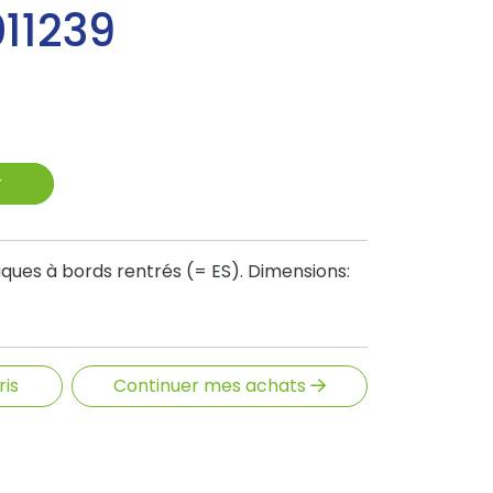
011239
r
ues à bords rentrés (= ES). Dimensions:
ris
Continuer mes achats