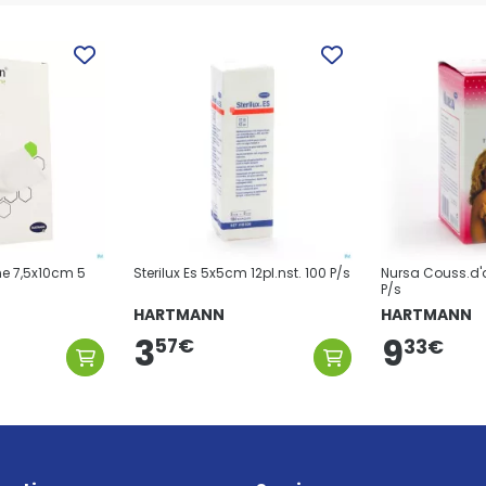
ne 7,5x10cm 5
Sterilux Es 5x5cm 12pl.nst. 100 P/s
Nursa Couss.d'a
P/s
HARTMANN
HARTMANN
3
9
57
€
33
€