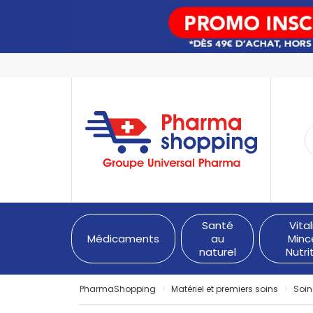
PharmaShopping Votre pha
Santé
Vital
Médicaments
au
Minc
naturel
Nutri
PharmaShopping
Matériel et premiers soins
Soin