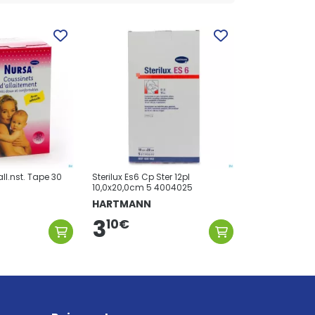
ll.nst. Tape 30
Sterilux Es6 Cp Ster 12pl
10,0x20,0cm 5 4004025
HARTMANN
3
10
€