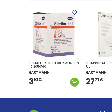
Sterilux Es1 Cp Ster 8pl 5,0x 5,0cm
Atrauman Silico
40 2050160
P/s
HARTMANN
HARTMANN
3
27
10
€
77
€