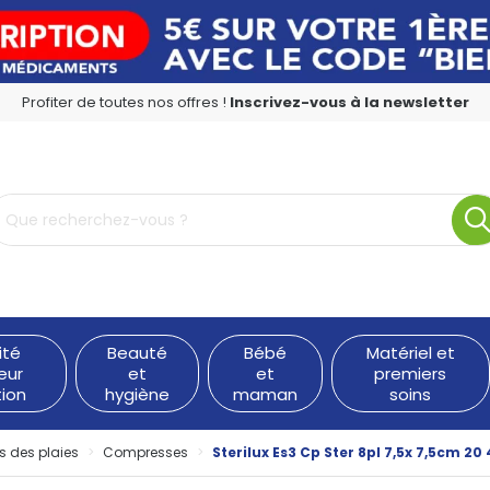
Profiter de toutes nos offres !
Inscrivez-vous à la newsletter
rmacie en ligne à votre service
ité
Beauté
Bébé
Matériel et
eur
et
et
premiers
tion
hygiène
maman
soins
s des plaies
Compresses
Sterilux Es3 Cp Ster 8pl 7,5x 7,5cm 20