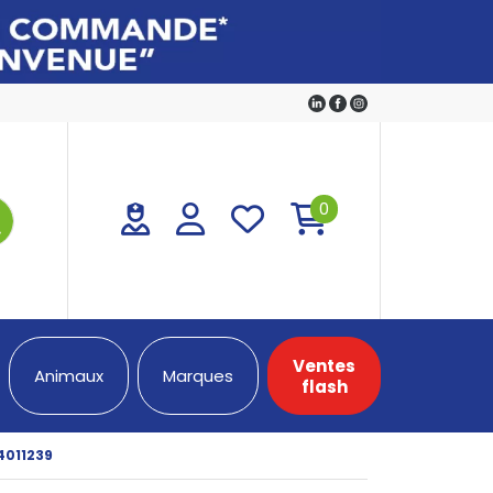
0
Ventes
Animaux
Marques
flash
 4011239