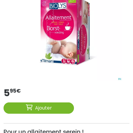
5
95
€
Ajouter
Pour un allaitement serein !