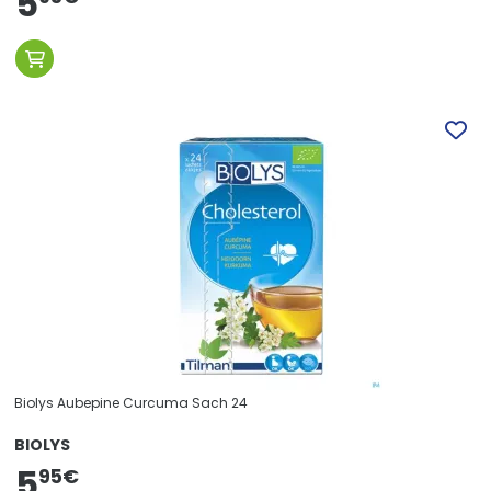
5
Biolys Aubepine Curcuma Sach 24
BIOLYS
5
95
€