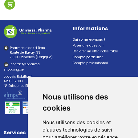
Informations
Qui sommes-nous ?
Poser une question
Pharmacie des 4 Bras
Déclarer un effet indésirable
Route de Bavay, 39
7080 Frameries (Belgique)
Compte particulier
Compte professionnel
contact
@
pharma
shopping.be
Ludovic Robilliard
APB 532803
N° Entreprise BE0447.382.113
Nous utilisons des
cookies
Nous utilisons des cookies et
d'autres technologies de suivi
Services
Paiement
pour améliorer votre expérience