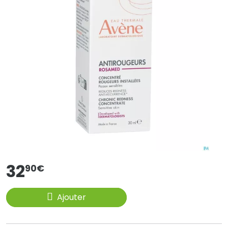
32
90
€
Ajouter