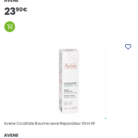
AVENE
23
90
€
Avene Cicalfate Baume Levre Reparateur 10ml Nf
AVENE