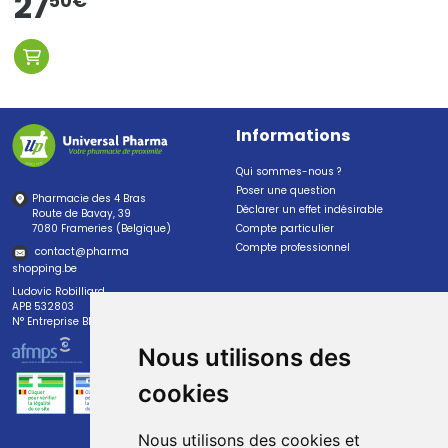
27
50
€
Informations
Qui sommes-nous ?
Poser une question
Pharmacie des 4 Bras
Déclarer un effet indésirable
Route de Bavay, 39
7080 Frameries (Belgique)
Compte particulier
Compte professionnel
contact
@
pharma
shopping.be
Ludovic Robilliard
APB 532803
N° Entreprise BE0447.382.113
Nous utilisons des
cookies
Nous utilisons des cookies et