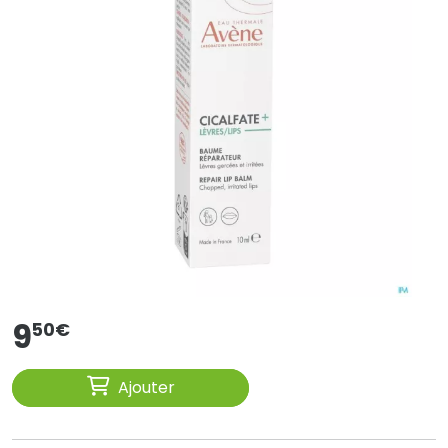
9
50
€
Ajouter