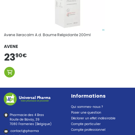
Avene Xeracalm A.d. Baume Relipidante 200ml
AVENE
23
90
€
Informations
Qui sommes-nous ?
Poser une question
Pharmacie des 4 Bras
Déclarer un effet indésirable
Route de Bavay, 39
7080 Frameries (Belgique)
Compte particulier
Compte professionnel
contact
@
pharma