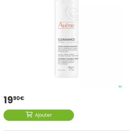
19
90
€
Ajouter