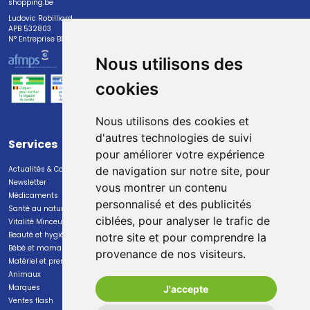
shopping.be
Ludovic Robilliard
APB 532803
N° Entreprise BE0447.382.113
Nous utilisons des
cookies
Nous utilisons des cookies et
d'autres technologies de suivi
Services
Paiement
pour améliorer votre expérience
Actualités & Conseils
Paiement sécurisé
de navigation sur notre site, pour
Newsletter
vous montrer un contenu
Médicaments
personnalisé et des publicités
Santé au naturel
ciblées, pour analyser le trafic de
Vitalité Minceur Nutrition
Beauté et hygiène
notre site et pour comprendre la
Bébé et maman
provenance de nos visiteurs.
Livraison
Matériel et premiers soins
Animaux
Livraison chez vous
Marques
J'accepte
Livraison dans un Point Relais
Ventes flash