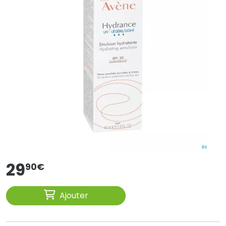
29
90
€
Ajouter