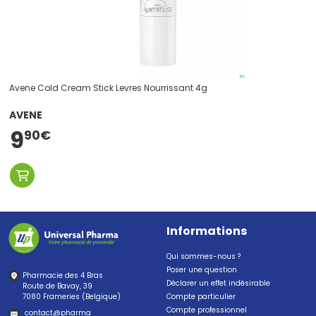
Avene Cold Cream Stick Levres Nourrissant 4g
AVENE
9
90
€
Informations
Qui sommes-nous ?
Poser une question
Pharmacie des 4 Bras
Déclarer un effet indésirable
Route de Bavay, 39
7080 Frameries (Belgique)
Compte particulier
Compte professionnel
contact
@
pharma