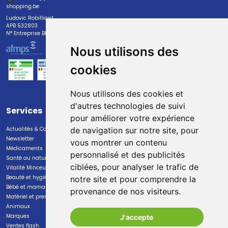
shopping.be
Ludovic Robilliard
APB 532803
N° Entreprise BE0447.382.113
Nous utilisons des
cookies
Nous utilisons des cookies et
d'autres technologies de suivi
Services
Paiement
pour améliorer votre expérience
Actualités & Conseils
Paiement sécurisé
de navigation sur notre site, pour
Newsletter
vous montrer un contenu
Médicaments
personnalisé et des publicités
Santé au naturel
ciblées, pour analyser le trafic de
Vitalité Minceur Nutrition
Beauté et hygiène
notre site et pour comprendre la
Bébé et maman
provenance de nos visiteurs.
Livraison
Matériel et premiers soins
Animaux
Livraison chez vous
Marques
J'accepte
Livraison dans un Point Relais
Ventes flash