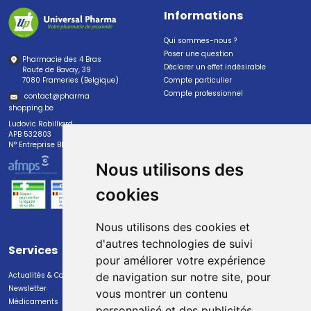
Informations
Qui sommes-nous ?
Poser une question
Pharmacie des 4 Bras
Déclarer un effet indésirable
Route de Bavay, 39
7080 Frameries (Belgique)
Compte particulier
Compte professionnel
contact
@
pharma
shopping.be
Ludovic Robilliard
APB 532803
N° Entreprise BE0447.382.113
Nous utilisons des
cookies
Nous utilisons des cookies et
d'autres technologies de suivi
Services
Paiement
pour améliorer votre expérience
Actualités & Conseils
Paiement sécurisé
de navigation sur notre site, pour
Newsletter
vous montrer un contenu
Médicaments
personnalisé et des publicités