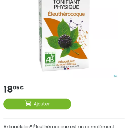
18
05
€
Ajouter
Arkogélules® Éleuthérocoque est un complément