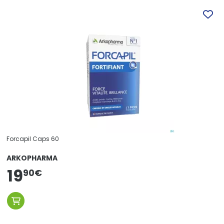
Forcapil Caps 60
ARKOPHARMA
19
90
€