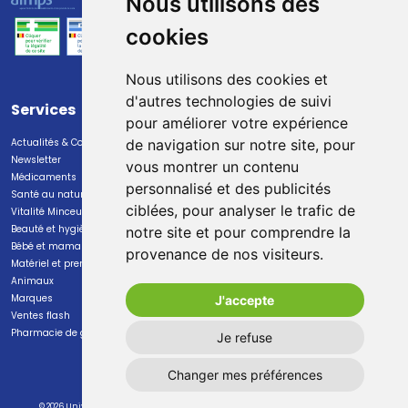
Nous utilisons des
cookies
Nous utilisons des cookies et
d'autres technologies de suivi
Services
Paiement
pour améliorer votre expérience
Actualités & Conseils
Paiement sécurisé
de navigation sur notre site, pour
Newsletter
vous montrer un contenu
Médicaments
personnalisé et des publicités
Santé au naturel
ciblées, pour analyser le trafic de
Vitalité Minceur Nutrition
Beauté et hygiène
notre site et pour comprendre la
Bébé et maman
provenance de nos visiteurs.
Livraison
Matériel et premiers soins
Animaux
Livraison chez vous
Marques
J'accepte
Livraison dans un Point Relais
Ventes flash
Pharmacie de garde
Je refuse
Changer mes préférences
© 2026 Universal Pharma S.A.
Tous droits réservés
Mentions légales
CGV