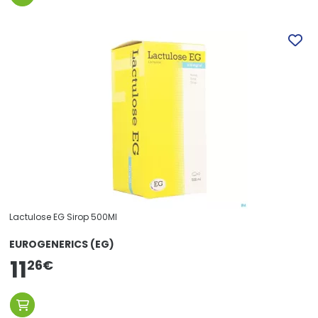
Lactulose EG Sirop 500Ml
EUROGENERICS (EG)
11
26
€