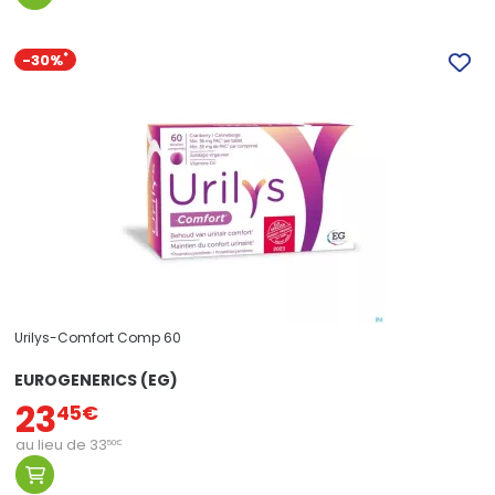
-30%
*
Urilys-Comfort Comp 60
EUROGENERICS (EG)
23
45
€
au lieu de
33
50
€