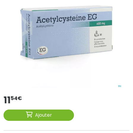
11
54
€
Ajouter