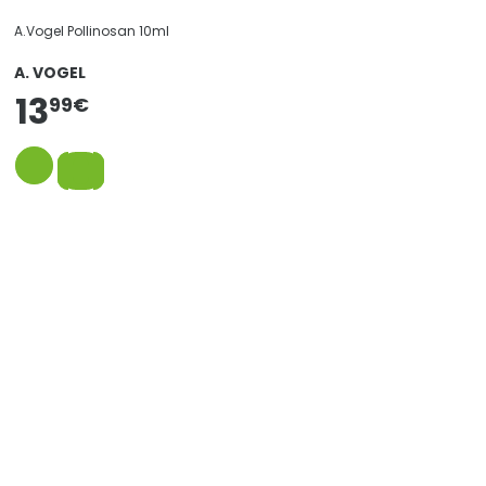
A.Vogel Pollinosan 10ml
A. VOGEL
13
99
€