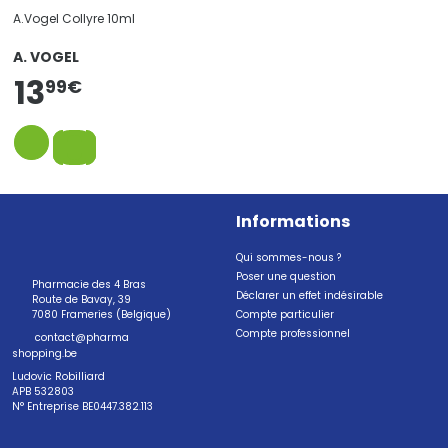
A.Vogel Collyre 10ml
A. VOGEL
13
99
€
Informations
Qui sommes-nous ?
Poser une question
Pharmacie des 4 Bras
Déclarer un effet indésirable
Route de Bavay, 39
7080 Frameries (Belgique)
Compte particulier
Compte professionnel
contact
@
pharma
shopping.be
Ludovic Robilliard
APB 532803
N° Entreprise BE0447.382.113