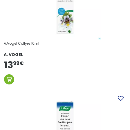
A.Vogel Collyre 10ml
A. VOGEL
13
99
€