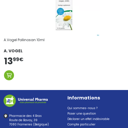
A.Vogel Pollinosan 10ml
A. VOGEL
13
99
€
Informations
Qui sommes-nous ?
Poser une question
Pharmacie des 4 Bras
Déclarer un effet indésirable
Route de Bavay, 39
7080 Frameries (Belgique)
Compte particulier