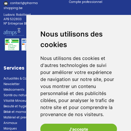
Compte professionnel
contact
@
pharma
shopping.be
Ludovic Robilliard
APB 532803
N° Entreprise BE0447.382.113
Nous utilisons des
cookies
Nous utilisons des cookies et
d'autres technologies de suivi
Services
Paiement
pour améliorer votre expérience
Actualités & Conseils
Paiement sécurisé
de navigation sur notre site, pour
Newsletter
vous montrer un contenu
Médicaments
personnalisé et des publicités
Santé au naturel
ciblées, pour analyser le trafic de
Vitalité Minceur Nutrition
Beauté et hygiène
notre site et pour comprendre la
Bébé et maman
provenance de nos visiteurs.
Livraison
Matériel et premiers soins
Animaux
Livraison chez vous
Marques
J'accepte