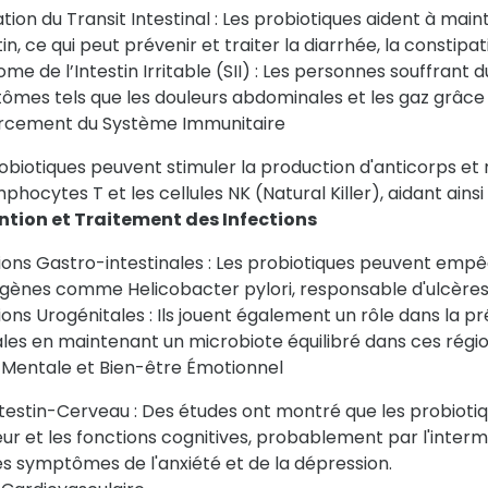
tion du Transit Intestinal : Les probiotiques aident à main
stin, ce qui peut prévenir et traiter la diarrhée, la constip
me de l’Intestin Irritable (SII) : Les personnes souffrant
mes tels que les douleurs abdominales et les gaz grâce à
rcement du Système Immunitaire
obiotiques peuvent stimuler la production d'anticorps et
mphocytes T et les cellules NK (Natural Killer), aidant ains
ntion et Traitement des Infections
ions Gastro-intestinales : Les probiotiques peuvent empê
gènes comme Helicobacter pylori, responsable d'ulcères 
ions Urogénitales : Ils jouent également un rôle dans la pr
les en maintenant un microbiote équilibré dans ces régio
 Mentale et Bien-être Émotionnel
testin-Cerveau : Des études ont montré que les probioti
ur et les fonctions cognitives, probablement par l'intermé
les symptômes de l'anxiété et de la dépression.