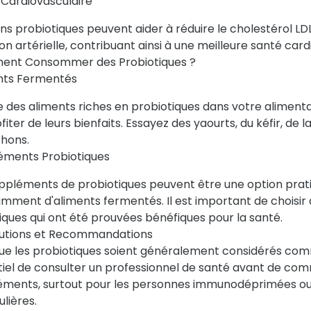
 Cardiovasculaire
ns probiotiques peuvent aider à réduire le cholestérol LDL
on artérielle, contribuant ainsi à une meilleure santé card
nt Consommer des Probiotiques ?
nts Fermentés
e des aliments riches en probiotiques dans votre aliment
fiter de leurs bienfaits. Essayez des yaourts, du kéfir, de 
chons.
éments Probiotiques
uppléments de probiotiques peuvent être une option pra
samment d'aliments fermentés. Il est important de chois
iques qui ont été prouvées bénéfiques pour la santé.
utions et Recommandations
ue les probiotiques soient généralement considérés comme
tiel de consulter un professionnel de santé avant de c
éments, surtout pour les personnes immunodéprimées ou 
ulières.