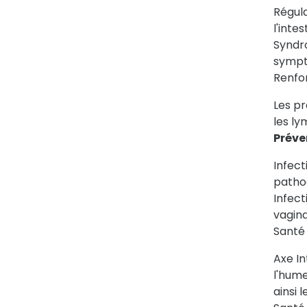
Régula
l'inte
Syndro
symptô
Renfo
Les pr
les ly
Préve
Infect
patho
Infect
vagina
Santé
Axe In
l'hume
ainsi 