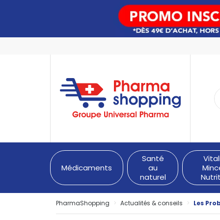
PharmaShopping Votre pha
Santé
Vital
Médicaments
au
Minc
naturel
Nutri
PharmaShopping
Actualités & conseils
Les Prob