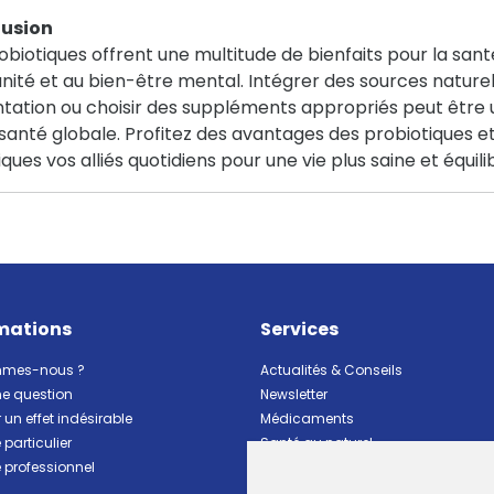
usion
obiotiques offrent une multitude de bienfaits pour la santé
nité et au bien-être mental. Intégrer des sources nature
tation ou choisir des suppléments appropriés peut être 
santé globale. Profitez des avantages des probiotiques 
ques vos alliés quotidiens pour une vie plus saine et équili
mations
Services
mmes-nous ?
Actualités & Conseils
ne question
Newsletter
 un effet indésirable
Médicaments
particulier
Santé au naturel
professionnel
Vitalité Minceur Nutrition
Beauté et hygiène