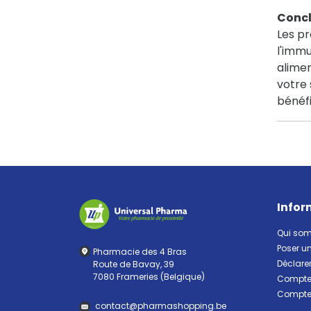
Concl
Les pr
l'immu
alimen
votre 
bénéfi
Infor
Qui so
Poser u
Pharmacie des 4 Bras
Déclarer
Route de Bavay, 39
7080 Frameries (Belgique)
Compte 
Compte 
contact
@
pharma
shopping.be