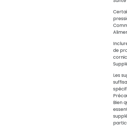
Santé
Certai
pressi
Comme
Alime
Inclur
de pro
corni
Suppl
Les s
suffi
spécif
Préca
Bien q
essen
suppl
partic