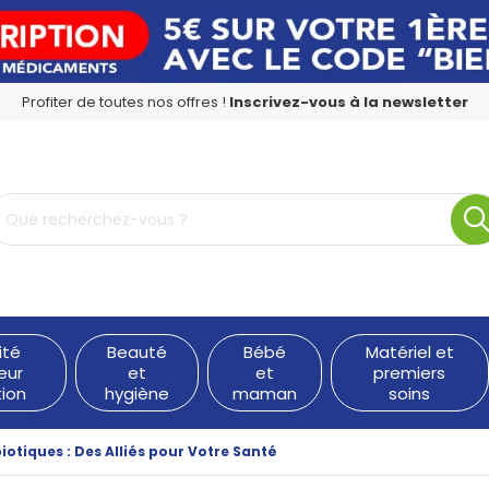
Profiter de toutes nos offres !
Inscrivez-vous à la newsletter
rmacie en ligne à votre service
ité
Beauté
Bébé
Matériel et
eur
et
et
premiers
tion
hygiène
maman
soins
iotiques : Des Alliés pour Votre Santé