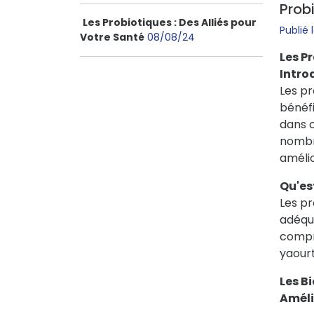
Probi
Les Probiotiques : Des Alliés pour
Publié
Votre Santé
08/08/24
Les P
Intro
Les p
bénéfi
dans 
nombre
amélio
Qu'es
Les pr
adéqua
compre
yaourt
Les B
Améli