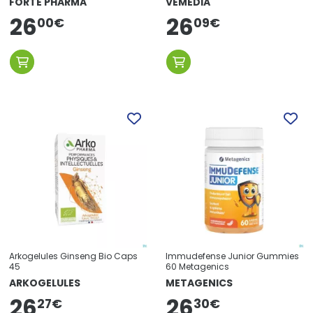
FORTÉ PHARMA
VEMEDIA
26
26
09
€
00
€
Arkogelules Ginseng Bio Caps
Immudefense Junior Gummies
45
60 Metagenics
ARKOGELULES
METAGENICS
26
26
27
€
30
€