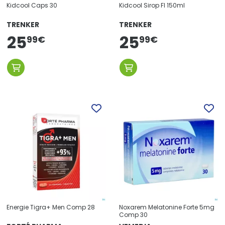
Kidcool Caps 30
Kidcool Sirop Fl 150ml
TRENKER
TRENKER
25
25
99
€
99
€
Energie Tigra+ Men Comp 28
Noxarem Melatonine Forte 5mg
Comp 30