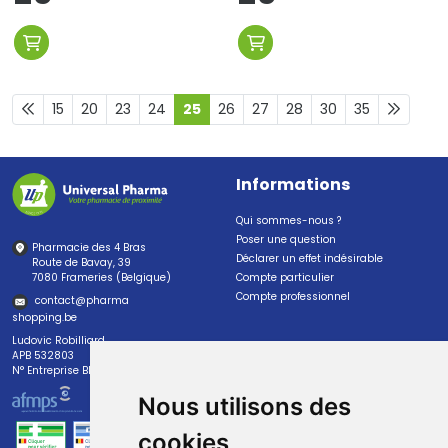
15
20
23
24
25
26
27
28
30
35
Informations
Qui sommes-nous ?
Poser une question
Pharmacie des 4 Bras
Déclarer un effet indésirable
Route de Bavay, 39
7080 Frameries (Belgique)
Compte particulier
Compte professionnel
contact
@
pharma
shopping.be
Ludovic Robilliard
APB 532803
N° Entreprise BE0447.382.113
Nous utilisons des
cookies