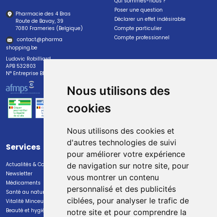
Qui sommes-nous ?
Poser une question
Pharmacie des 4 Bras
Déclarer un effet indésirable
Route de Bavay, 39
7080 Frameries (Belgique)
Compte particulier
Compte professionnel
contact
@
pharma
shopping.be
Ludovic Robilliard
APB 532803
N° Entreprise BE0447.382.113
Nous utilisons des
cookies
Nous utilisons des cookies et
d'autres technologies de suivi
Services
Paiement
pour améliorer votre expérience
Actualités & Conseils
Paiement sécurisé
de navigation sur notre site, pour
Newsletter
vous montrer un contenu
Médicaments
personnalisé et des publicités
Santé au naturel
ciblées, pour analyser le trafic de
Vitalité Minceur Nutrition
Beauté et hygiène
notre site et pour comprendre la