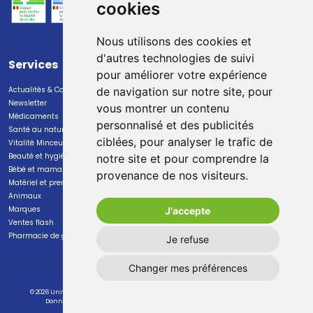
cookies
Nous utilisons des cookies et
d'autres technologies de suivi
Services
Paiement
pour améliorer votre expérience
Actualités & Conseils
Paiement sécurisé
de navigation sur notre site, pour
Newsletter
vous montrer un contenu
Médicaments
personnalisé et des publicités
Santé au naturel
ciblées, pour analyser le trafic de
Vitalité Minceur Nutrition
Beauté et hygiène
notre site et pour comprendre la
Bébé et maman
provenance de nos visiteurs.
Livraison
Matériel et premiers soins
Animaux
Livraison chez vous
Marques
J'accepte
Livraison dans un Point Relais
Ventes flash
Pharmacie de garde
Je refuse
Changer mes préférences
© 2026 Universal Pharma S.A.
Tous droits réservés
Mentions légales
CGV
Données personnelles
Cookies
Préférences Cookies
Apotekisto