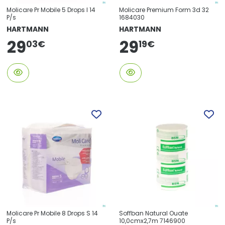
Molicare Pr Mobile 5 Drops l 14
Molicare Premium Form 3d 32
P/s
1684030
HARTMANN
HARTMANN
29
29
19
€
03
€
Molicare Pr Mobile 8 Drops S 14
Soffban Natural Ouate
P/s
10,0cmx2,7m 7146900