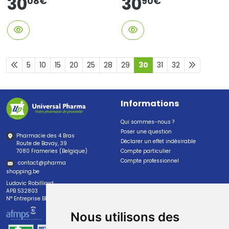
30
30
90
€
08
€
5
10
15
20
25
28
29
30
31
32
Informations
Qui sommes-nous ?
Poser une question
Pharmacie des 4 Bras
Déclarer un effet indésirable
Route de Bavay, 39
7080 Frameries (Belgique)
Compte particulier
Compte professionnel
contact
@
pharma
shopping.be
Ludovic Robilliard
APB 532803
N° Entreprise BE0447.382.113
Nous utilisons des