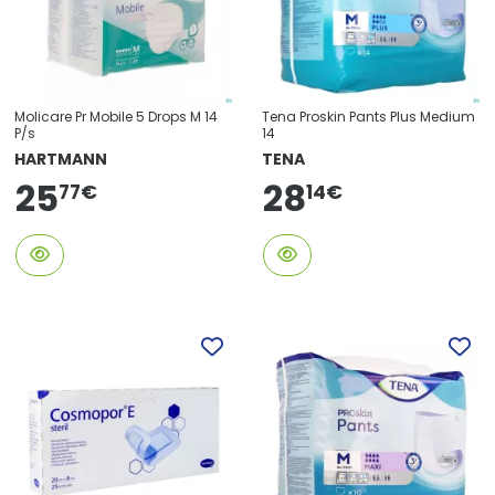
Molicare Pr Mobile 5 Drops M 14
Tena Proskin Pants Plus Medium
P/s
14
HARTMANN
TENA
25
28
14
€
77
€