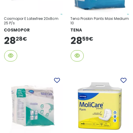
Cosmopor E Latexfree 20x8cm
Tena Proskin Pants Maxi Medium
25 P/s
10
COSMOPOR
TENA
28
28
59
€
28
€