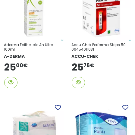
Aderma Epitheliale Ah Ultra
Accu Chek Performa Strips 50
100ml
06454011031
A-DERMA
ACCU-CHEK
25
25
76
€
00
€