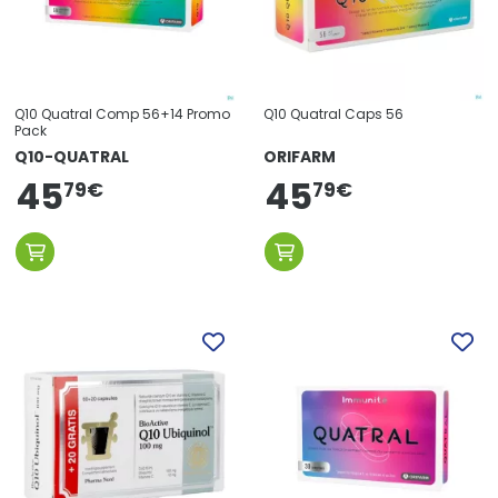
Q10 Quatral Comp 56+14 Promo
Q10 Quatral Caps 56
Pack
Q10-QUATRAL
ORIFARM
45
45
79
€
79
€