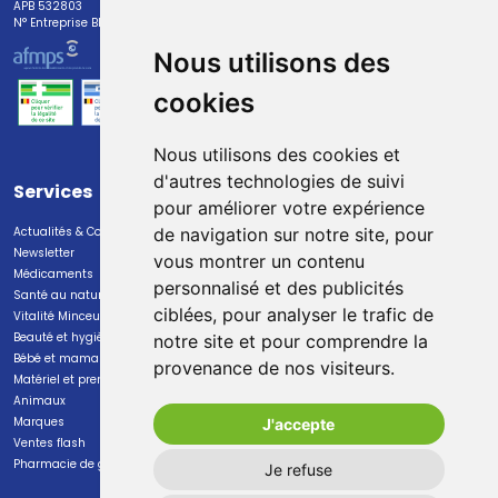
APB 532803
N° Entreprise BE0447.382.113
Nous utilisons des
cookies
Nous utilisons des cookies et
d'autres technologies de suivi
Services
Paiement
pour améliorer votre expérience
Actualités & Conseils
Paiement sécurisé
de navigation sur notre site, pour
Newsletter
vous montrer un contenu
Médicaments
personnalisé et des publicités
Santé au naturel
ciblées, pour analyser le trafic de
Vitalité Minceur Nutrition
Beauté et hygiène
notre site et pour comprendre la
Bébé et maman
provenance de nos visiteurs.
Livraison
Matériel et premiers soins
Animaux
Livraison chez vous
Marques
J'accepte
Livraison dans un Point Relais
Ventes flash
Pharmacie de garde
Je refuse