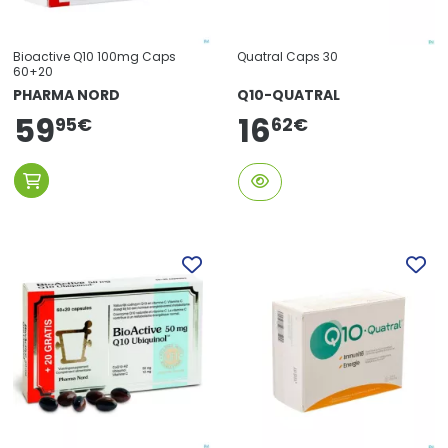
Bioactive Q10 100mg Caps
Quatral Caps 30
60+20
PHARMA NORD
Q10-QUATRAL
59
16
62
€
95
€