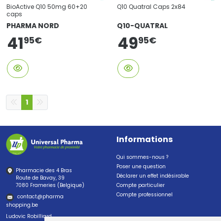
BioActive Q10 50mg 60+20
Q10 Quatral Caps 2x84
caps
PHARMA NORD
Q10-QUATRAL
41
49
95
€
95
€
1
Informations
Qui sommes-nous ?
Poser une question
Pharmacie des 4 Bras
Déclarer un effet indésirable
Route de Bavay, 39
7080 Frameries (Belgique)
Compte particulier
Compte professionnel
contact
@
pharma
shopping.be
Ludovic Robilliard