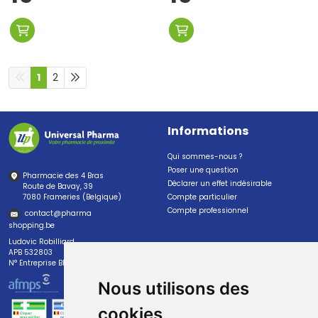
1
2
Informations
Qui sommes-nous ?
Poser une question
Pharmacie des 4 Bras
Déclarer un effet indésirable
Route de Bavay, 39
7080 Frameries (Belgique)
Compte particulier
Compte professionnel
contact
@
pharma
shopping.be
Ludovic Robilliard
APB 532803
N° Entreprise BE0447.382.113
Nous utilisons des
cookies