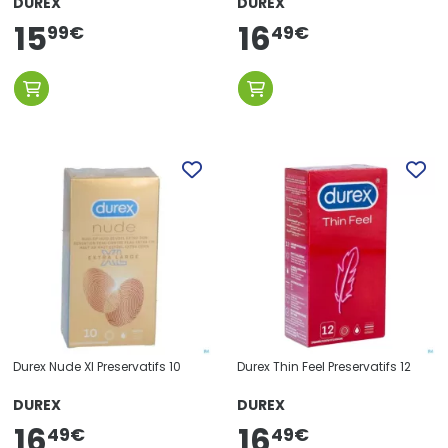
DUREX
DUREX
15
16
99
€
49
€
Durex Nude Xl Preservatifs 10
Durex Thin Feel Preservatifs 12
DUREX
DUREX
16
16
49
€
49
€