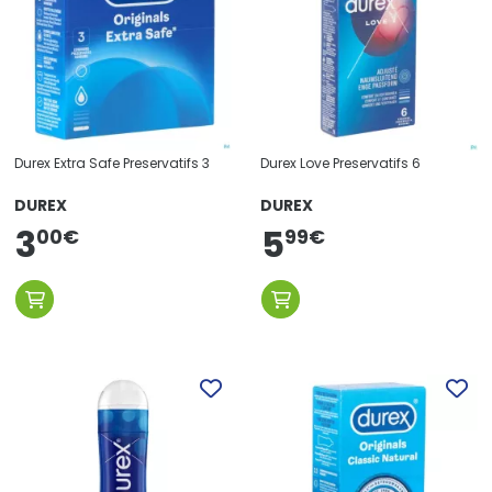
Durex Extra Safe Preservatifs 3
Durex Love Preservatifs 6
DUREX
DUREX
3
5
00
€
99
€