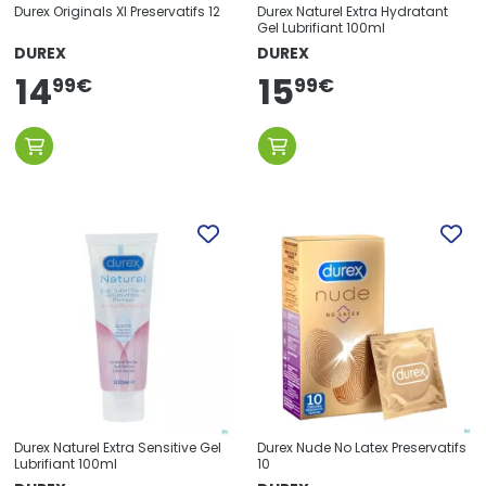
Durex Originals Xl Preservatifs 12
Durex Naturel Extra Hydratant
Gel Lubrifiant 100ml
DUREX
DUREX
14
15
99
€
99
€
Durex Naturel Extra Sensitive Gel
Durex Nude No Latex Preservatifs
Lubrifiant 100ml
10