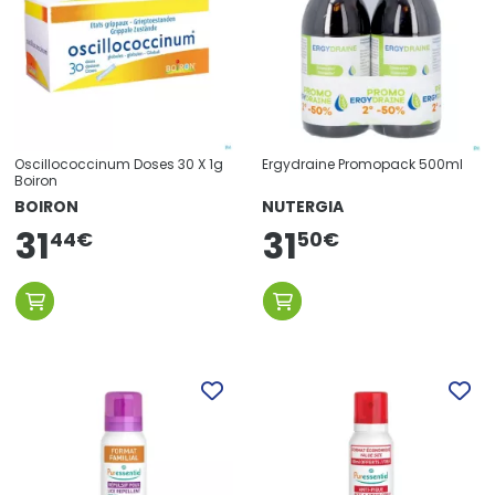
Oscillococcinum Doses 30 X 1g
Ergydraine Promopack 500ml
Boiron
BOIRON
NUTERGIA
31
31
50
€
44
€