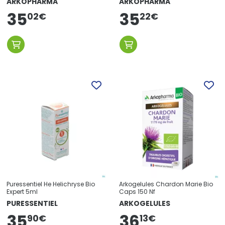
ARKOPHARMA
ARKOPHARMA
35
35
22
€
02
€
Puressentiel He Helichryse Bio
Arkogelules Chardon Marie Bio
Expert 5ml
Caps 150 Nf
PURESSENTIEL
ARKOGELULES
35
36
13
€
90
€