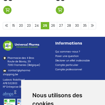
15
20
23
24
25
26
27
28
30
35
Informations
Qui sommes-nous ?
Poser une question
Pharmacie des 4 Bras
Déclarer un effet indésirable
Route de Bavay, 39
7080 Frameries (Belgique)
Compte particulier
Compte professionnel
contact
@
pharma
shopping.be
Ludovic Robilliard
APB 532803
N° Entreprise BE0447.382.113
Nous utilisons des
cookies