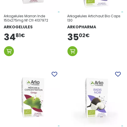
Arkogelules Marron Inde
Arkogelules Artichaut Bio Caps
150x275mg Nf Cfr 4137972
130
ARKOGELULES
ARKOPHARMA
34
35
81
€
02
€