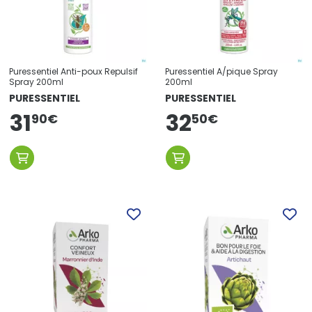
Puressentiel Anti-poux Repulsif
Puressentiel A/pique Spray
Spray 200ml
200ml
PURESSENTIEL
PURESSENTIEL
31
32
90
€
50
€