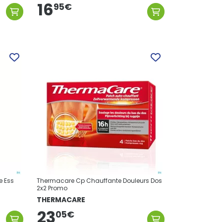
16
95
€
le Ess
Thermacare Cp Chauffante Douleurs Dos
2x2 Promo
THERMACARE
23
05
€