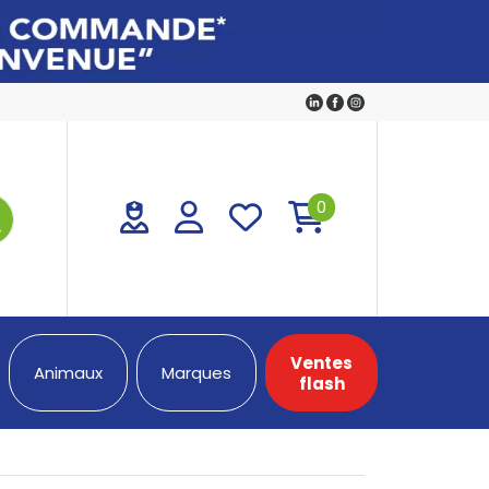
0
Ventes
Animaux
Marques
flash