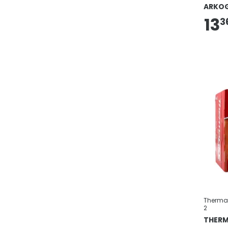
ARKOG
13
3
Thermac
2
THER