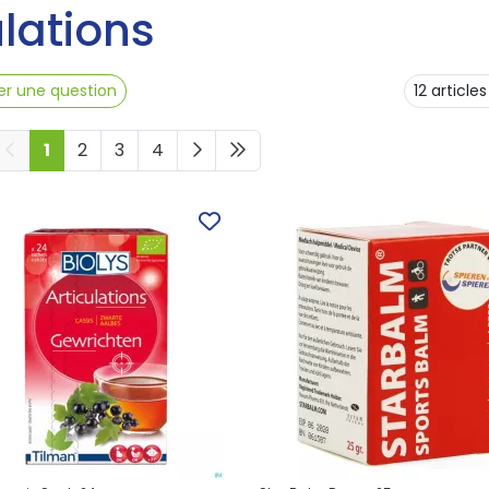
ulations
r une question
1
2
3
4