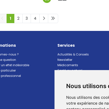
1
2
3
4
mations
Services
mmes-nous ?
Actualités & Conseils
ne question
Newsletter
 un effet indésirable
Médicaments
particulier
Santé au naturel
professionnel
Vitalité Minceur Nutrition
Beauté et hygiène
Nous utilisons
Bébé et maman
Matériel et premiers soins
Nous utilisons des cook
Animaux
Marques
votre expérience de na
Ventes flash