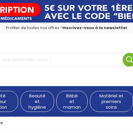
Profiter de toutes nos offres !
Inscrivez-vous à la newsletter
rmacie en ligne à votre service
ité
Beauté
Bébé
Matériel et
eur
et
et
premiers
tion
hygiène
maman
soins
ns