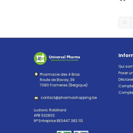
Infor
Qui so
Poser u
Pharmacie des 4 Bras
Déclarer
Route de Bavay, 39
7080 Frameries (Belgique)
Compte 
Compte 
contact
@
pharma
shopping.be
Ludovic Robilliard
APB 532803
N° Entreprise BE0447.382.113