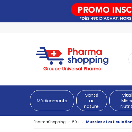
PharmaShopping Votre pha
Santé
Vital
Médicaments
au
Minc
naturel
Nutri
PharmaShopping
50+
Muscles et articulatio