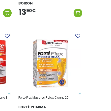
BOIRON
13
90
€
one 3
Forte Flex Muscles Relax Comp 20
FORTÉ PHARMA