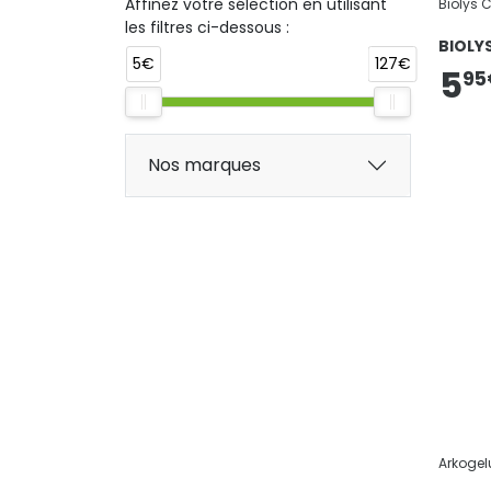
Affinez votre sélection en utilisant
Biolys 
les filtres ci-dessous :
BIOLY
5€
127€
5
95
Nos marques
Arkogel