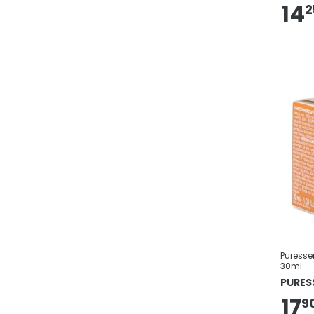
14
2
Puressen
30ml
PURES
17
9