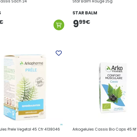
Cassis Sach 24
Star Balm Rouge 25g
S
STAR BALM
9
99
€
€
ules Prele Vegetal 45 Cfr 4138046
Arkogelules Cassis Bio Caps 45 Nf