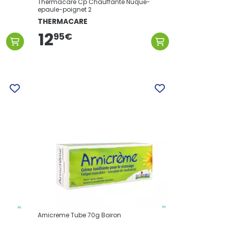
Thermacare Cp Chauffante Nuque-
epaule-poignet 2
THERMACARE
12
95
€
Arnicreme Tube 70g Boiron