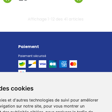
Affichage 1-12 des 41 articles
Paiement
Paiement sécurisé
 des cookies
Livraison
Livraison chez vous
ies et d'autres technologies de suivi pour améliorer
Livraison dans un Point Relais
vigation sur notre site, pour vous montrer un