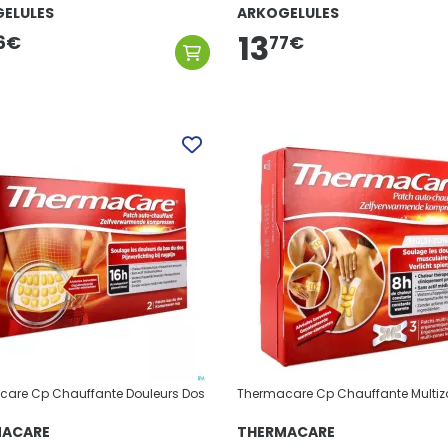
ELULES
ARKOGELULES
13
77
€
6
€
are Cp Chauffante Douleurs Dos
Thermacare Cp Chauffante Multiz
MACARE
THERMACARE