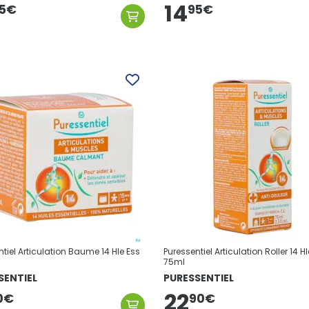
14
5
€
95
€
tiel Articulation Baume 14 Hle Ess
Puressentiel Articulation Roller 14 H
75ml
SENTIEL
PURESSENTIEL
22
0
€
90
€