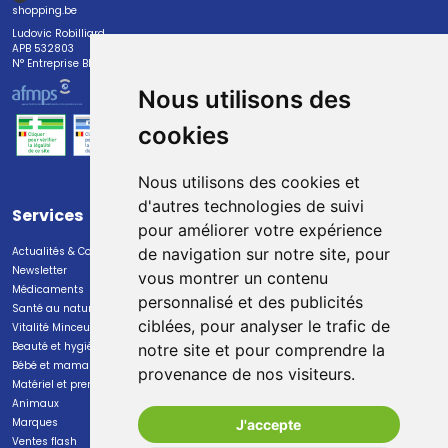
shopping.be
Ludovic Robilliard
APB 532803
N° Entreprise BE0447.382.113
Nous utilisons des
cookies
Nous utilisons des cookies et
d'autres technologies de suivi
Services
Paiement
pour améliorer votre expérience
Actualités & Conseils
Paiement sécurisé
de navigation sur notre site, pour
Newsletter
vous montrer un contenu
Médicaments
personnalisé et des publicités
Santé au naturel
ciblées, pour analyser le trafic de
Vitalité Minceur Nutrition
Beauté et hygiène
notre site et pour comprendre la
Bébé et maman
provenance de nos visiteurs.
Livraison
Matériel et premiers soins
Animaux
Livraison chez vous
Marques
J'accepte
Livraison dans un Point Relais
Ventes flash