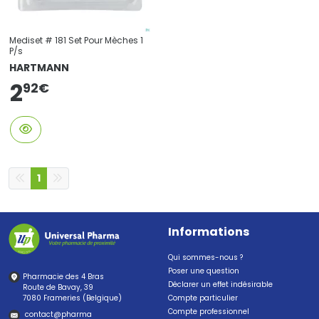
Mediset # 181 Set Pour Mèches 1
P/s
HARTMANN
2
92
€
1
Informations
Qui sommes-nous ?
Poser une question
Pharmacie des 4 Bras
Déclarer un effet indésirable
Route de Bavay, 39
7080 Frameries (Belgique)
Compte particulier
Compte professionnel
contact
@
pharma