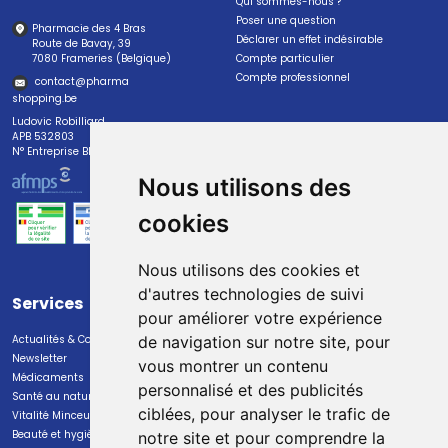
Qui sommes-nous ?
Poser une question
Pharmacie des 4 Bras
Déclarer un effet indésirable
Route de Bavay, 39
7080 Frameries (Belgique)
Compte particulier
Compte professionnel
contact
@
pharma
shopping.be
Ludovic Robilliard
APB 532803
N° Entreprise BE0447.382.113
Nous utilisons des
cookies
Nous utilisons des cookies et
d'autres technologies de suivi
Services
Paiement
pour améliorer votre expérience
Actualités & Conseils
Paiement sécurisé
de navigation sur notre site, pour
Newsletter
vous montrer un contenu
Médicaments
personnalisé et des publicités
Santé au naturel
ciblées, pour analyser le trafic de
Vitalité Minceur Nutrition
Beauté et hygiène
notre site et pour comprendre la