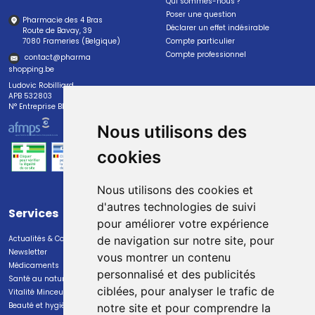
Qui sommes-nous ?
Poser une question
Pharmacie des 4 Bras
Déclarer un effet indésirable
Route de Bavay, 39
7080 Frameries (Belgique)
Compte particulier
Compte professionnel
contact
@
pharma
shopping.be
Ludovic Robilliard
APB 532803
N° Entreprise BE0447.382.113
Nous utilisons des
cookies
Nous utilisons des cookies et
d'autres technologies de suivi
Services
Paiement
pour améliorer votre expérience
Actualités & Conseils
Paiement sécurisé
de navigation sur notre site, pour
Newsletter
vous montrer un contenu
Médicaments
personnalisé et des publicités
Santé au naturel
ciblées, pour analyser le trafic de
Vitalité Minceur Nutrition
Beauté et hygiène
notre site et pour comprendre la