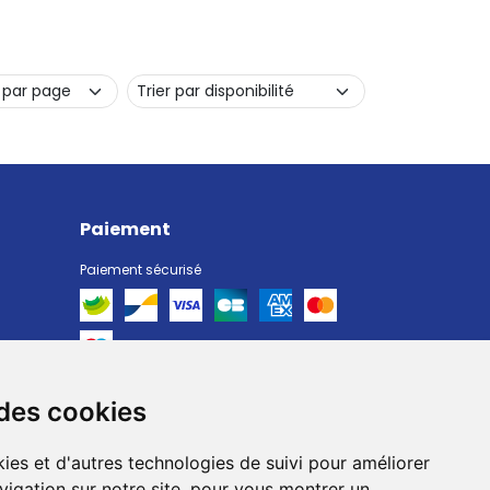
Paiement
Paiement sécurisé
 des cookies
Livraison
Livraison chez vous
ies et d'autres technologies de suivi pour améliorer
Livraison dans un Point Relais
vigation sur notre site, pour vous montrer un