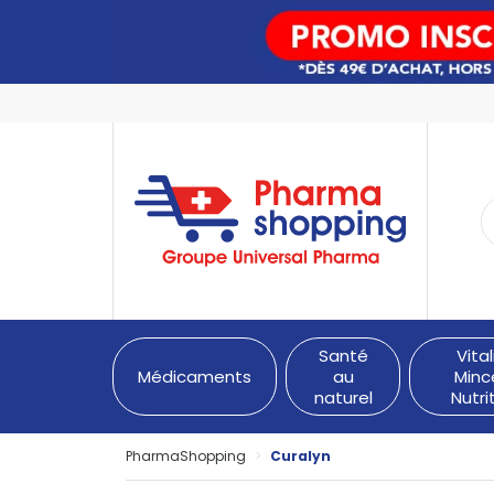
PharmaShopping Votre pha
Santé
Vital
Médicaments
au
Minc
naturel
Nutri
PharmaShopping
Curalyn