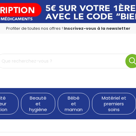
Profiter de toutes nos offres !
Inscrivez-vous à la newsletter
rmacie en ligne à votre service
ité
Beauté
Bébé
Matériel et
eur
et
et
premiers
tion
hygiène
maman
soins