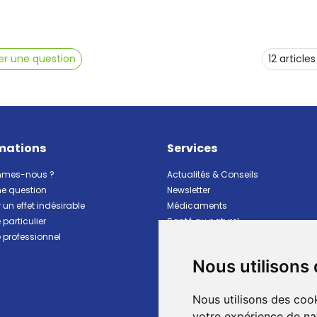
r une question
mations
Services
mmes-nous ?
Actualités & Conseils
ne question
Newsletter
 un effet indésirable
Médicaments
particulier
Santé au naturel
professionnel
Vitalité Minceur Nutrition
Beauté et hygiène
Nous utilisons
Bébé et maman
Matériel et premiers soins
Nous utilisons des cook
Animaux
Marques
votre expérience de na