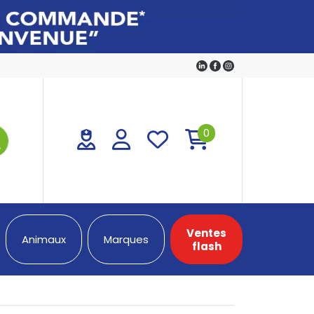
0
Ventes
Animaux
Marques
flash