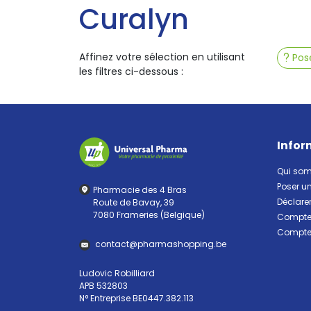
Curalyn
Affinez votre sélection en utilisant
Pose
les filtres ci-dessous :
Infor
Qui so
Poser u
Pharmacie des 4 Bras
Déclarer
Route de Bavay, 39
7080 Frameries (Belgique)
Compte 
Compte 
contact
@
pharma
shopping.be
Ludovic Robilliard
APB 532803
N° Entreprise BE0447.382.113