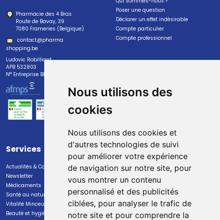
Qui sommes-nous ?
Poser une question
Pharmacie des 4 Bras
Déclarer un effet indésirable
Route de Bavay, 39
7080 Frameries (Belgique)
Compte particulier
Compte professionnel
contact
@
pharma
shopping.be
Ludovic Robilliard
APB 532803
N° Entreprise BE0447.382.113
Nous utilisons des
cookies
Nous utilisons des cookies et
d'autres technologies de suivi
Services
Paiement
pour améliorer votre expérience
Actualités & Conseils
Paiement sécurisé
de navigation sur notre site, pour
Newsletter
vous montrer un contenu
Médicaments
personnalisé et des publicités
Santé au naturel
ciblées, pour analyser le trafic de
Vitalité Minceur Nutrition
Beauté et hygiène
notre site et pour comprendre la