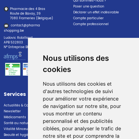
Qui sommes-nous ?
Poser une question
Pharmacie des 4 Bras
Déclarer un effet indésirable
Route de Bavay, 39
7080 Frameries (Belgique)
Compte particulier
Compte professionnel
contact
@
pharma
shopping.be
Ludovic Robilliard
APB 532803
N° Entreprise BE0447.382.113
Nous utilisons des
cookies
Nous utilisons des cookies et
d'autres technologies de suivi
Services
Paiement
pour améliorer votre expérience
Actualités & Conseils
Paiement sécurisé
de navigation sur notre site, pour
Newsletter
vous montrer un contenu
Médicaments
personnalisé et des publicités
Santé au naturel
ciblées, pour analyser le trafic de
Vitalité Minceur Nutrition
Beauté et hygiène
notre site et pour comprendre la