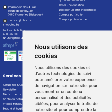
Qui sommes-nous ?
Poser une question
Pharmacie des 4 Bras
Déclarer un effet indésirable
Route de Bavay, 39
7080 Frameries (Belgique)
Compte particulier
Compte professionnel
contact
@
pharma
shopping.be
Ludovic Robilliard
APB 532803
N° Entreprise BE0447.382.113
Nous utilisons des
cookies
Nous utilisons des cookies et
d'autres technologies de suivi
Services
Paiement
pour améliorer votre expérience
Actualités & Conseils
Paiement sécurisé
de navigation sur notre site, pour
Newsletter
vous montrer un contenu
Médicaments
personnalisé et des publicités
Santé au naturel
ciblées, pour analyser le trafic de
Vitalité Minceur Nutrition
Beauté et hygiène
notre site et pour comprendre la