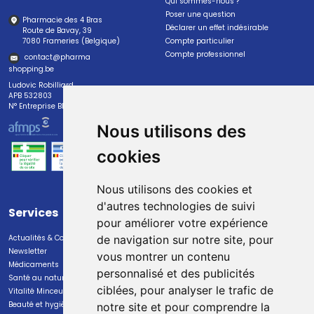
Qui sommes-nous ?
Poser une question
Pharmacie des 4 Bras
Déclarer un effet indésirable
Route de Bavay, 39
7080 Frameries (Belgique)
Compte particulier
Compte professionnel
contact
@
pharma
shopping.be
Ludovic Robilliard
APB 532803
N° Entreprise BE0447.382.113
Nous utilisons des
cookies
Nous utilisons des cookies et
d'autres technologies de suivi
Services
Paiement
pour améliorer votre expérience
Actualités & Conseils
Paiement sécurisé
de navigation sur notre site, pour
Newsletter
vous montrer un contenu
Médicaments
personnalisé et des publicités
Santé au naturel
ciblées, pour analyser le trafic de
Vitalité Minceur Nutrition
Beauté et hygiène
notre site et pour comprendre la