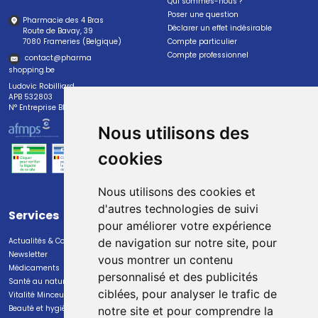
Qui sommes-nous ?
Poser une question
Pharmacie des 4 Bras
Déclarer un effet indésirable
Route de Bavay, 39
7080 Frameries (Belgique)
Compte particulier
Compte professionnel
contact
@
pharma
shopping.be
Ludovic Robilliard
APB 532803
N° Entreprise BE0447.382.113
Nous utilisons des
cookies
Nous utilisons des cookies et
d'autres technologies de suivi
Services
Paiement
pour améliorer votre expérience
Actualités & Conseils
Paiement sécurisé
de navigation sur notre site, pour
Newsletter
vous montrer un contenu
Médicaments
personnalisé et des publicités
Santé au naturel
ciblées, pour analyser le trafic de
Vitalité Minceur Nutrition
Beauté et hygiène
notre site et pour comprendre la