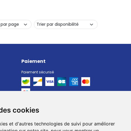
Paiement
Paiement sécurisé
 des cookies
Livraison
Livraison chez vous
ies et d'autres technologies de suivi pour améliorer
Livraison dans un Point Relais
vigation sur notre site, pour vous montrer un