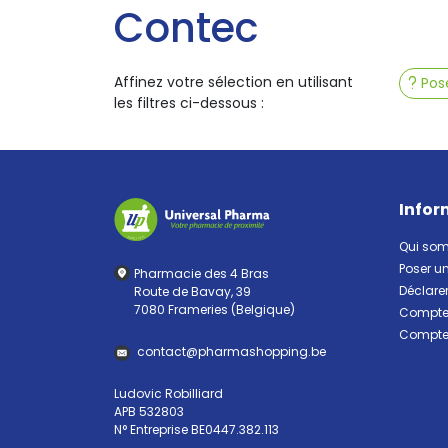
Contec
Affinez votre sélection en utilisant
Pose
les filtres ci-dessous :
Infor
Qui so
Poser u
Pharmacie des 4 Bras
Déclarer
Route de Bavay, 39
7080 Frameries (Belgique)
Compte 
Compte 
contact
@
pharma
shopping.be
Ludovic Robilliard
APB 532803
N° Entreprise BE0447.382.113