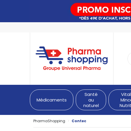
PharmaShopping Votre pha
Santé
Vital
Médicaments
au
Minc
naturel
Nutri
PharmaShopping
Contec