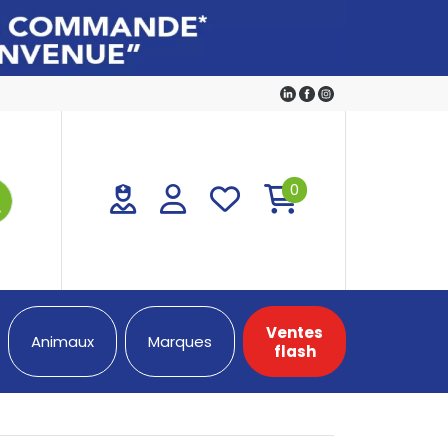
0
Ventes
Animaux
Marques
flash