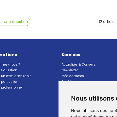
r une question
mations
Services
mmes-nous ?
Actualités & Conseils
ne question
Newsletter
 un effet indésirable
Médicaments
particulier
Santé au naturel
professionnel
Vitalité Minceur Nutrition
Beauté et hygiène
Nous utilisons
Bébé et maman
Matériel et premiers soins
Nous utilisons des cook
Animaux
Marques
votre expérience de na