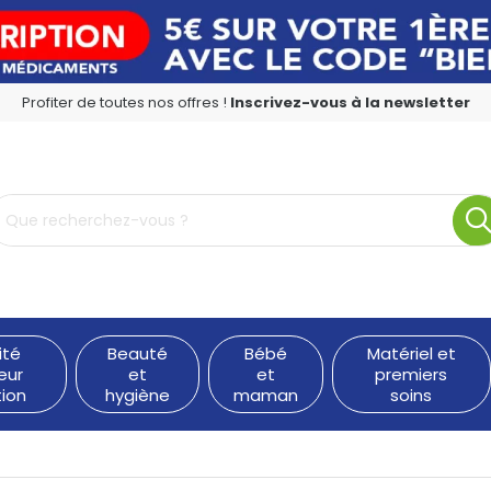
Profiter de toutes nos offres !
Inscrivez-vous à la newsletter
rmacie en ligne à votre service
ité
Beauté
Bébé
Matériel et
eur
et
et
premiers
tion
hygiène
maman
soins