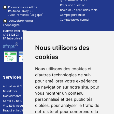
Qui sommes-nous ?
Poser une question
Pharmacie des 4 Bras
Déclarer un effet indésirable
Route de Bavay, 39
7080 Frameries (Belgique)
Compte particulier
Compte professionnel
contact
@
pharma
shopping.be
Ludovic Robilliard
APB 532803
N° Entreprise BE0447.382.113
Nous utilisons des
cookies
Nous utilisons des cookies et
d'autres technologies de suivi
Services
Paiement
pour améliorer votre expérience
Actualités & Conseils
Paiement sécurisé
de navigation sur notre site, pour
Newsletter
vous montrer un contenu
Médicaments
personnalisé et des publicités
Santé au naturel
ciblées, pour analyser le trafic de
Vitalité Minceur Nutrition
Beauté et hygiène
notre site et pour comprendre la