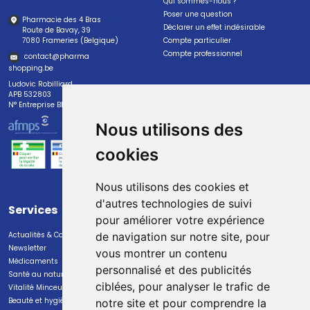
Qui sommes-nous ?
Poser une question
Pharmacie des 4 Bras
Déclarer un effet indésirable
Route de Bavay, 39
7080 Frameries (Belgique)
Compte particulier
Compte professionnel
contact
@
pharma
shopping.be
Ludovic Robilliard
APB 532803
N° Entreprise BE0447.382.113
Nous utilisons des
cookies
Nous utilisons des cookies et
d'autres technologies de suivi
Services
Paiement
pour améliorer votre expérience
Actualités & Conseils
Paiement sécurisé
de navigation sur notre site, pour
Newsletter
vous montrer un contenu
Médicaments
personnalisé et des publicités
Santé au naturel
ciblées, pour analyser le trafic de
Vitalité Minceur Nutrition
Beauté et hygiène
notre site et pour comprendre la