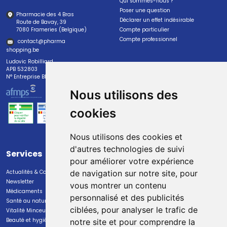
Qui sommes-nous ?
Poser une question
Pharmacie des 4 Bras
Déclarer un effet indésirable
Route de Bavay, 39
7080 Frameries (Belgique)
Compte particulier
Compte professionnel
contact
@
pharma
shopping.be
Ludovic Robilliard
APB 532803
N° Entreprise BE0447.382.113
Nous utilisons des
cookies
Nous utilisons des cookies et
d'autres technologies de suivi
Services
Paiement
pour améliorer votre expérience
Actualités & Conseils
Paiement sécurisé
de navigation sur notre site, pour
Newsletter
vous montrer un contenu
Médicaments
personnalisé et des publicités
Santé au naturel
ciblées, pour analyser le trafic de
Vitalité Minceur Nutrition
Beauté et hygiène
notre site et pour comprendre la