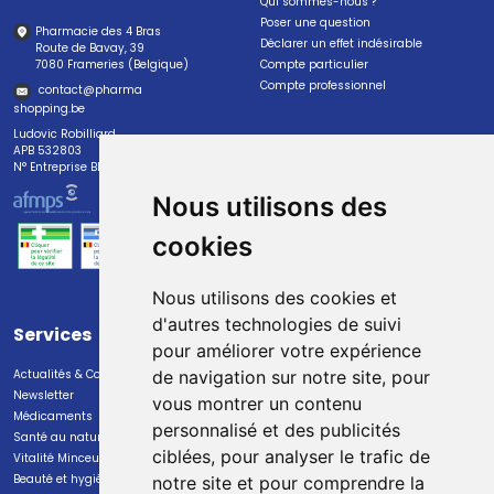
Qui sommes-nous ?
Poser une question
Pharmacie des 4 Bras
Déclarer un effet indésirable
Route de Bavay, 39
7080 Frameries (Belgique)
Compte particulier
Compte professionnel
contact
@
pharma
shopping.be
Ludovic Robilliard
APB 532803
N° Entreprise BE0447.382.113
Nous utilisons des
cookies
Nous utilisons des cookies et
d'autres technologies de suivi
Services
Paiement
pour améliorer votre expérience
Actualités & Conseils
Paiement sécurisé
de navigation sur notre site, pour
Newsletter
vous montrer un contenu
Médicaments
personnalisé et des publicités
Santé au naturel
ciblées, pour analyser le trafic de
Vitalité Minceur Nutrition
Beauté et hygiène
notre site et pour comprendre la